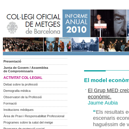
Presentació
Junta de Govern / Assemblea
de Compromissaris
ACTIVITAT COL·LEGIAL
El model econò
Debat sobre la professió
El Grup MED creix
Demografia mèdica
econòmic.
Observatori de la Professió
Jaume Aubia
Formació
Institucions mèdiques
“
Els resultats
Àrea de Praxi i Responsabilitat Professional
escenaris econò
Programes sobre la salut del metge
haguéssim de va
Programa de protecció social