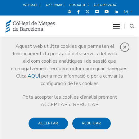
WEBMAIL
APP COMB
CONTACTE
ÀREA PRIVADA
toggle n
El CoMB
Aquest web utilitza cookies que permeten el
funcionament i la prestació dels serveis del web
Coneix el Col·legi, la seva història,
funcions i estructura, així com els
així com cookies analítiques i de sessió que
posicionaments de la Junta de Govern
emmagatzemen i recuperen informació quan navegues.
sobre diversos temes d’actualitat
Clica
AQUÍ
per a mes informació o per a canviar la
configuració de les cookies
Pots acceptar les cookies d’anàlisi prement
ACCEPTAR o REBUTJAR
ACCEPTAR
REBUTJAR