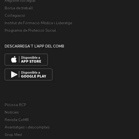
Registre col·legial
Borsa de treball
Col·legiació
Institut de Formació Mèdica i Lideratge
Programa de Protecció Social
DESCARREGA’T L’APP DEL COMB
Pòlissa RCP
Notícies
Revista CoMB
Avantatges i descomptes
Grup Med