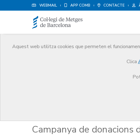
WEBMAIL
APP COMB
CONTACTE
Aquest web utilitza cookies que permeten el funcionament 
Campanyes de cooperac
Clica
El CoMB
Campanyes de cooperació
#ElCoMB
Pot
#ElCoMBActua
Campanya de donacions da