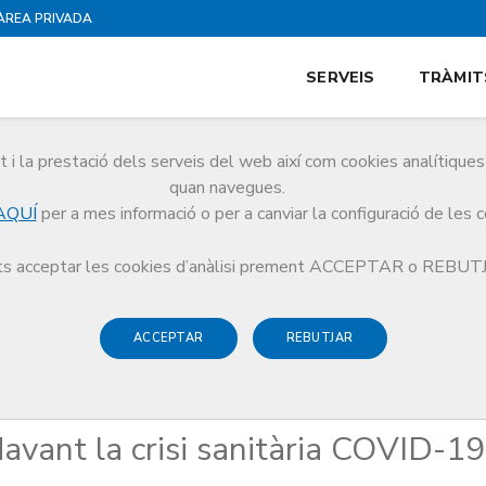
ÀREA PRIVADA
SERVEIS
TRÀMIT
i la prestació dels serveis del web així com cookies analítiqu
ió
quan navegues.
AQUÍ
per a mes informació o per a canviar la configuració de les 
Actua
s acceptar les cookies d’anàlisi prement ACCEPTAR o REBU
ACCEPTAR
REBUTJAR
vant la crisi sanitària COVID-19