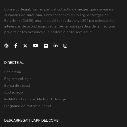
Com a col·legiat, formes part del col·lectiu de metges que atenem els
ciutadans de Barcelona. Junts constituïm el Col·legi de Metges de
Barcelona (CoMB), una institució fundada l'any 1894 per defensar els
interessos de la professió, vetllar per la bona pràctica de la medicina i
pel dret de les persones a la protecció de la seva salut.
DIRECTE A...
Cita prèvia
Registre col·legial
Borsa de treball
Col·legiació
Institut de Formació Mèdica i Lideratge
Programa de Protecció Social
DESCARREGA’T L’APP DEL COMB