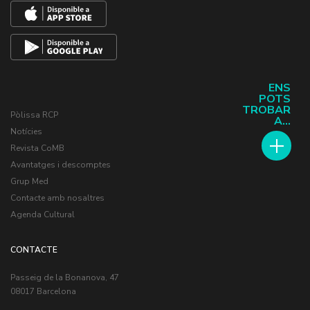
ENS
POTS
TROBAR
Pòlissa RCP
A...
Notícies
Revista CoMB
Avantatges i descomptes
Grup Med
Contacte amb nosaltres
Agenda Cultural
CONTACTE
Passeig de la Bonanova, 47
08017 Barcelona