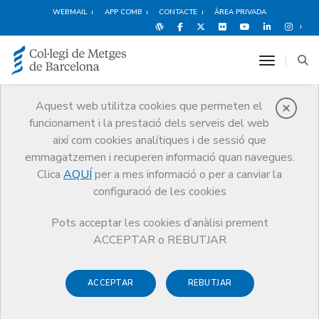
WEBMAIL
APP COMB
CONTACTE
ÀREA PRIVADA
toggle n
Aquest web utilitza cookies que permeten el
funcionament i la prestació dels serveis del web
Metges
així com cookies analítiques i de sessió que
Tràmits
Metges
Alta i baixa de seccions col·legials
emmagatzemen i recuperen informació quan navegues.
Clica
AQUÍ
per a mes informació o per a canviar la
configuració de les cookies
Pots acceptar les cookies d’anàlisi prement
Alta i baixa de seccions
ACCEPTAR o REBUTJAR
col·legials
ACCEPTAR
REBUTJAR
Les seccions col·legials són òrgans interns de participació del