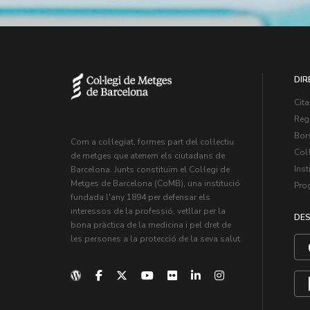
DIR
Cita
Regi
Bors
Com a col·legiat, formes part del col·lectiu
Col·
de metges que atenem els ciutadans de
Inst
Barcelona. Junts constituïm el Col·legi de
Metges de Barcelona (CoMB), una institució
Pro
fundada l'any 1894 per defensar els
interessos de la professió, vetllar per la
DES
bona pràctica de la medicina i pel dret de
les persones a la protecció de la seva salut.