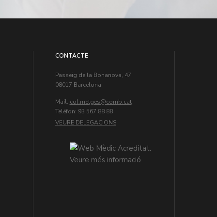
CONTACTE
Passeig de la Bonanova, 47
08017 Barcelona
Mail:
col.metges
Teléfon: 93 567 88 88
VEURE DELEGACIONS