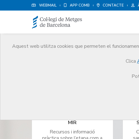
WEBMAIL
APP COMB
CONTACTE
Orientació profe
Aquest web utilitza cookies que permeten el funcionament 
Informació pràctica per aprofitar al màxim ca
Clica
Pot
MIR
S
Recursos i informació
O
pràctica sobre l’etapa com a
sa