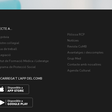
ECTE A...
Pòlissa RCP
 prèvia
Notícies
stre col·legial
Revista CoMB
a de treball
Avantatges i descomptes
legiació
Grup Med
itut de Formació Mèdica i Lideratge
Contacte amb nosaltres
grama de Protecció Social
Agenda Cultural
CARREGA’T L’APP DEL COMB