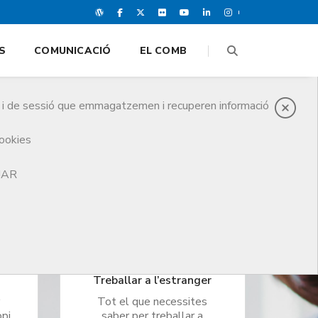
S
COMUNICACIÓ
EL COMB
es i de sessió que emmagatzemen i recuperen informació
cookies
TJAR
Treballar a l’estranger
r
Tot el que necessites
opi
saber per treballar a