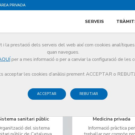
ÀREA PRIVADA
SERVEIS
TRÀMIT
ssional
i la prestació dels serveis del web així com cookies analítiqu
quan navegues.
da etapa del teu camí professional
AQUÍ
per a mes informació o per a canviar la configuració de les 
s acceptar les cookies d’anàlisi prement ACCEPTAR o REBU
ACCEPTAR
REBUTJAR
istema sanitari públic
Medicina privada
rganització del sistema
Informació pràctica pe
nitari públic de Catalunya,
treballar per compte pr