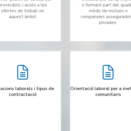
proveïdors, i accés a les
o formant part del quad
ofertes de treball en
mèdic de mútues o
aquest àmbit
companyies assegurado
privades.
acions laborals i tipus de
Orientació laboral per a me
contractació
comunitaris