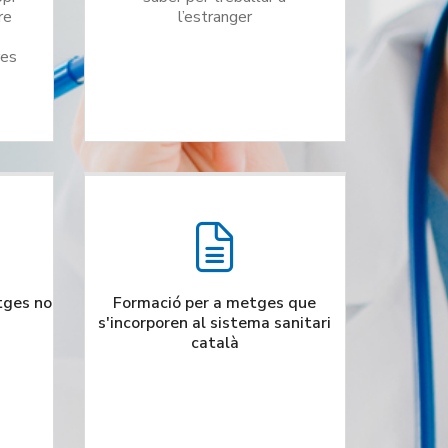
re
l’estranger
res
tges no
Formació per a metges que
s'incorporen al sistema sanitari
català