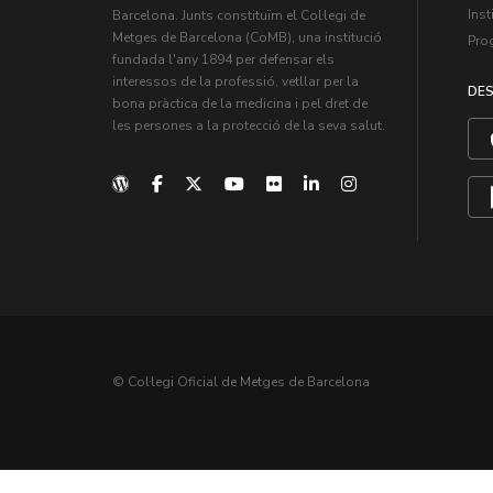
Inst
Barcelona. Junts constituïm el Col·legi de
Metges de Barcelona (CoMB), una institució
Pro
fundada l'any 1894 per defensar els
interessos de la professió, vetllar per la
DES
bona pràctica de la medicina i pel dret de
les persones a la protecció de la seva salut.
© Col·legi Oficial de Metges de Barcelona