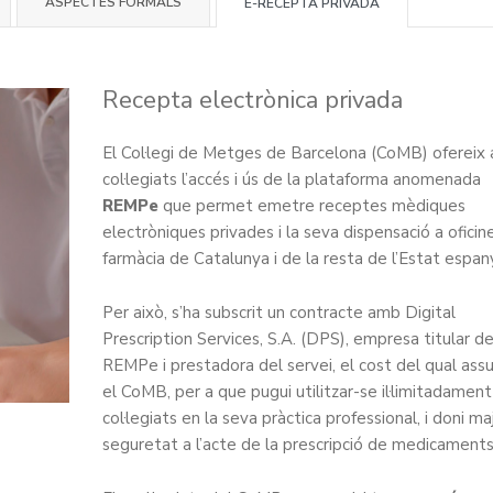
ASPECTES FORMALS
E-RECEPTA PRIVADA
Recepta electrònica privada
El Col·legi de Metges de Barcelona (CoMB) ofereix 
col·legiats l’accés i ús de la plataforma anomenada
REMPe
que permet emetre receptes mèdiques
electròniques privades i la seva dispensació a oficin
farmàcia de Catalunya i de la resta de l’Estat espan
Per això, s’ha subscrit un contracte amb Digital
Prescription Services, S.A. (DPS), empresa titular d
REMPe i prestadora del servei, el cost del qual ass
el CoMB, per a que pugui utilitzar-se il·limitadament
col·legiats en la seva pràctica professional, i doni ma
seguretat a l’acte de la prescripció de medicaments