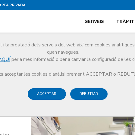
ÀREA PRIVADA
SERVEIS
TRÀMIT
i la prestació dels serveis del web així com cookies analítiqu
quan navegues.
AQUÍ
per a mes informació o per a canviar la configuració de les 
ada
Recepta Mèdica Privada / REMPe
s acceptar les cookies d’anàlisi prement ACCEPTAR o REBU
ACCEPTAR
REBUTJAR
 /