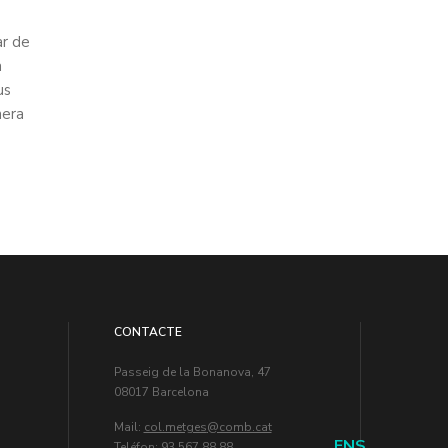
ar de
a
us
nera
CONTACTE
Passeig de la Bonanova, 47
08017 Barcelona
Mail:
col.metges
ENS
Teléfon: 93 567 88 88