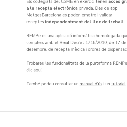
Els col·legiats del CoMB en exercici tenen
accés gr
a la recepta electrònica
privada. Des de app
MetgesBarcelona es poden emetre i validar
receptes
independentment del lloc de treball
.
REMPe es una aplicació informàtica homologada qu
compleix amb el Reial Decret 1718/2010, de 17 de
desembre, de recepta mèdica i ordres de dispensaci
Trobareu les funcionalitats de la plataforma REMPe
clic
aquí
.
També podeu consultar un
manual d'ús
i un
tutorial