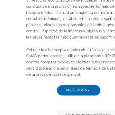
El
Real Decreto 1718/2010
ha modificat moltes d
condicions de prescripció i els aspectes formals de
recepta mèdica. D’acord amb aquesta normativa, 
consultes mèdiques, establiments o serveis sanita
públics o privats són responsables de l'edició, gest
control i inspecció de la impressió, distribució i en
les seves receptes mèdiques privades en suport p
Pel que fa a la recepta médica electrónica, els me
CoMB podeu accedir i utilitzar la plataforma REM
emetre receptes mèdiques electròniques privades
seva dispensació a les oficines de farmàcia de Cata
de la resta de l’Estat espanyol.
ACCÉS A REMPE