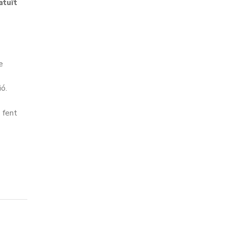
atuït
e
ó.
 fent