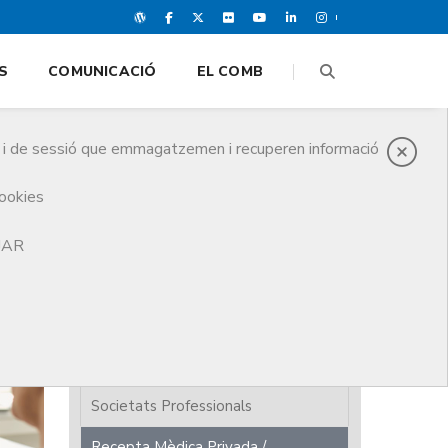
S
COMUNICACIÓ
EL COMB
es i de sessió que emmagatzemen i recuperen informació
cookies
TJAR
Presentació
Requisits exercici medicina
privada
Consultes mèdiques
Societats Professionals
Recepta Mèdica Privada /