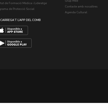
Grup Med
itut de Formació Mèdica i Lideratge
Contacte amb nosaltres
grama de Protecció Social
Agenda Cultural
CARREGA’T L’APP DEL COMB