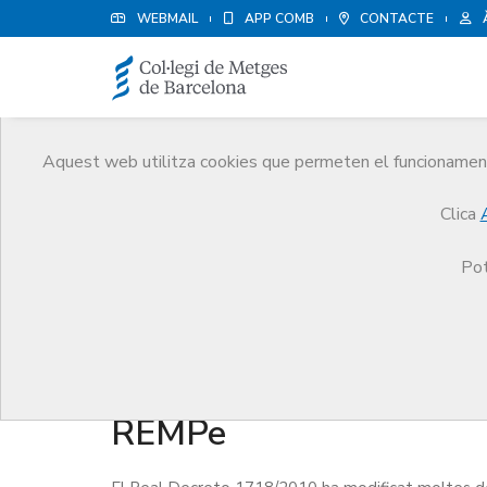
WEBMAIL
APP COMB
CONTACTE
Aquest web utilitza cookies que permeten el funcionament 
Medicina Privada
Clica
Serveis
Orientació Professional
Medicina Priv
Pot
Recepta Mèdica Privada
REMPe