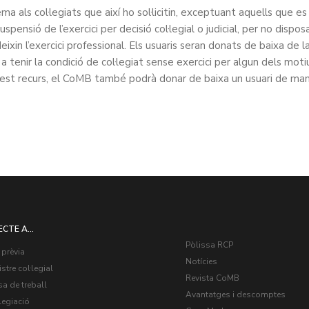
ma als col·legiats que així ho sol·licitin, exceptuant aquells que es
uspensió de l’exercici per decisió col·legial o judicial, per no dispos
xin l’exercici professional. Els usuaris seran donats de baixa de l
tenir la condició de col·legiat sense exercici per algun dels moti
quest recurs, el CoMB també podrà donar de baixa un usuari de ma
ECTE A...
Pòlissa RCP
 prèvia
Notícies
stre col·legial
Revista CoMB
a de treball
Avantatges i descomptes
legiació