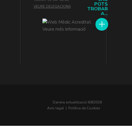
POTS
VEURE DELEGACIONS
TROBAR
A...
Darrera actualització:
6/8/2026
Avís legal
|
Política de Cookies