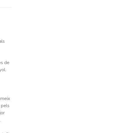
als
es de
yol.
e
umeix
 pels
jor
.