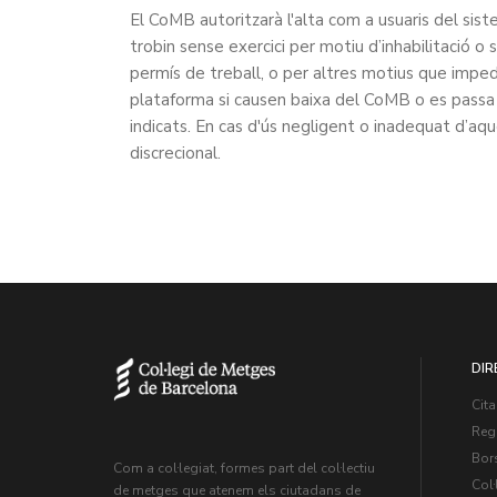
El CoMB autoritzarà l'alta com a usuaris del siste
trobin sense exercici per motiu d’inhabilitació o s
permís de treball, o per altres motius que impedei
plataforma si causen baixa del CoMB o es passa a 
indicats. En cas d'ús negligent o inadequat d’a
discrecional.
DIR
Cita
Regi
Bors
Com a col·legiat, formes part del col·lectiu
Col·
de metges que atenem els ciutadans de