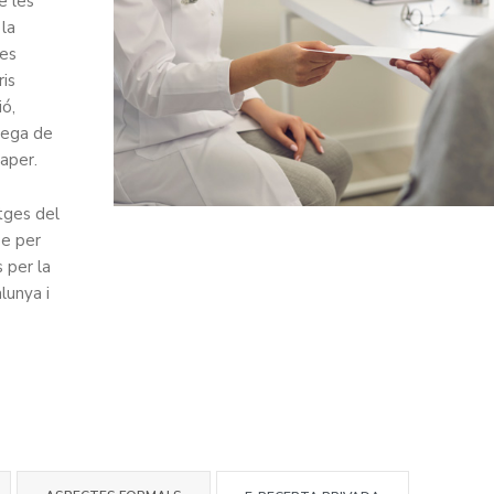
e les
 la
les
ris
ió,
trega de
aper.
tges del
Pe per
 per la
lunya i