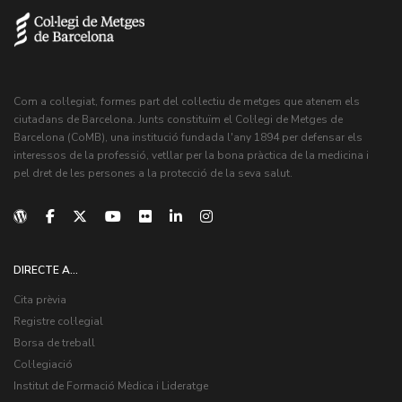
Com a col·legiat, formes part del col·lectiu de metges que atenem els
ciutadans de Barcelona. Junts constituïm el Col·legi de Metges de
Barcelona (CoMB), una institució fundada l'any 1894 per defensar els
interessos de la professió, vetllar per la bona pràctica de la medicina i
pel dret de les persones a la protecció de la seva salut.
DIRECTE A...
Cita prèvia
Registre col·legial
Borsa de treball
Col·legiació
Institut de Formació Mèdica i Lideratge