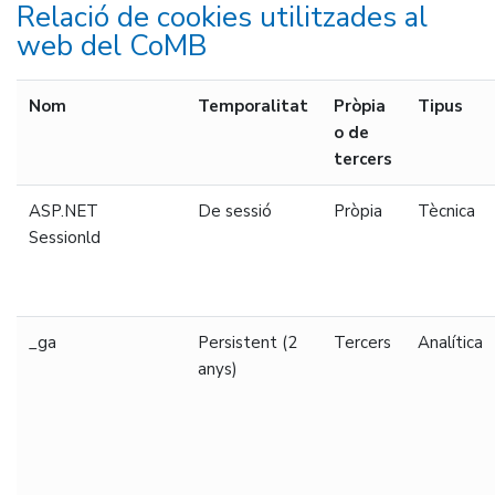
Relació de cookies utilitzades al
web del CoMB
Nom
Temporalitat
Pròpia
Tipus
o de
tercers
ASP.NET
De sessió
Pròpia
Tècnica
Sessionld
_ga
Persistent (2
Tercers
Analítica
anys)