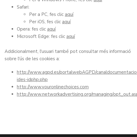
Safari:
Per a PC, fes clic
aquí
Per iOS, fes clic
aquí
Opera: fes clic
aquí
Microsoft Edge: fes clic
aquí
Addicionalment, l'usuari també pot consultar més informació
sobre l'ús de les cookies a:
http://www.agpd.es/portalwebAGPD/canaldocumentacion
ides-idphp.php
http://www.youronlinechoices.com
http://www.networkadvertising.org/managing/opt_out.as