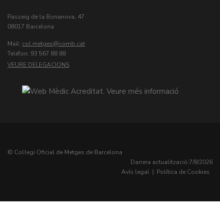
Passeig de la Bonanova, 47
08017 Barcelona
Mail:
col.metges
Teléfon: 93 567 88 88
VEURE DELEGACIONS
© Col·legi Oficial de Metges de Barcelona
Darrera actualització:
7/8/2026
Avís legal
|
Política de Cookies