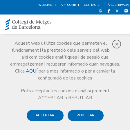
WEBMAIL
APP COMB
CONTACTE
ÀREA PRIVADA
Aquest web utilitza cookies que permeten el
funcionament i la prestació dels serveis del web
Política de Cookies
així com cookies analítiques i de sessió que
Inici
Política de Cookies
emmagatzemen i recuperen informació quan navegues.
Clica
AQUÍ
per a mes informació o per a canviar la
configuració de les cookies
Pots acceptar les cookies d’anàlisi prement
Politica de cookies del
ACCEPTAR o REBUTJAR
Col·legi de Metges de
Barcelona (CoMB)
ACCEPTAR
REBUTJAR
Què és una cookie?