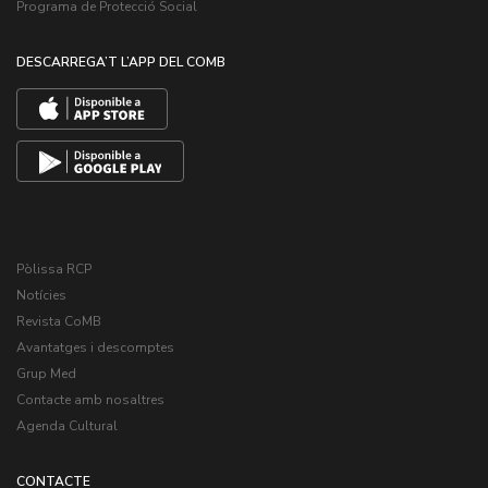
Programa de Protecció Social
DESCARREGA’T L’APP DEL COMB
Pòlissa RCP
Notícies
Revista CoMB
Avantatges i descomptes
Grup Med
Contacte amb nosaltres
Agenda Cultural
CONTACTE