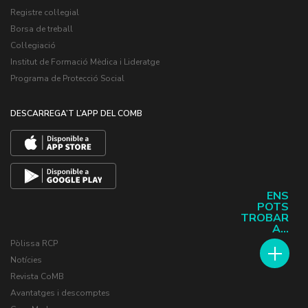
Registre col·legial
Borsa de treball
Col·legiació
Institut de Formació Mèdica i Lideratge
Programa de Protecció Social
DESCARREGA’T L’APP DEL COMB
ENS
POTS
TROBAR
A...
Pòlissa RCP
Notícies
Revista CoMB
Avantatges i descomptes