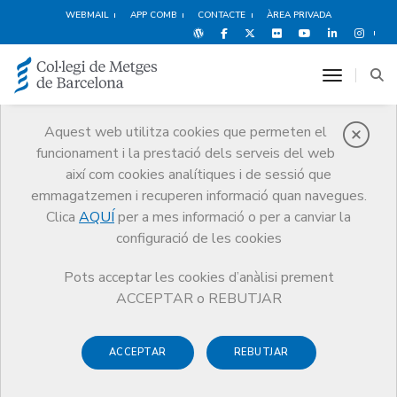
WEBMAIL
APP COMB
CONTACTE
ÀREA PRIVADA
toggle n
Aquest web utilitza cookies que permeten el
funcionament i la prestació dels serveis del web
Metges
així com cookies analítiques i de sessió que
Tràmits
Metges
Quotes col·legials
emmagatzemen i recuperen informació quan navegues.
Clica
AQUÍ
per a mes informació o per a canviar la
configuració de les cookies
Pots acceptar les cookies d’anàlisi prement
Quotes col·legials
ACCEPTAR o REBUTJAR
El rebut col·legial és
trimestral
i es composa de dos
ACCEPTAR
REBUTJAR
conceptes fixos: