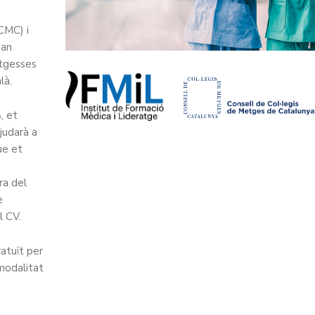
CMC) i
han
etgesses
là.
, et
judarà a
ue et
ra del
e
l CV.
ratuït per
 modalitat