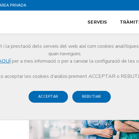
ÀREA PRIVADA
SERVEIS
TRÀMIT
i la prestació dels serveis del web així com cookies analítiqu
quan navegues.
AQUÍ
per a mes informació o per a canviar la configuració de les 
a metges que s'incorporen al sistema sanitari català
s acceptar les cookies d’anàlisi prement ACCEPTAR o REBU
ACCEPTAR
REBUTJAR
s
à