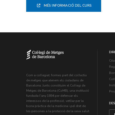
MÉS INFORMACIÓ DEL CURS
DIR
Cita
Regi
Bors
Com a col·legiat, formes part del col·lectiu
Col·
de metges que atenem els ciutadans de
Inst
Barcelona. Junts constituïm el Col·legi de
Metges de Barcelona (CoMB), una institució
Pro
fundada l'any 1894 per defensar els
interessos de la professió, vetllar per la
DES
bona pràctica de la medicina i pel dret de
les persones a la protecció de la seva salut.