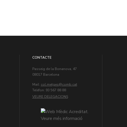
CONTACTE
Passeig de la Bonanova, 47
08017 Barcelona
Mail:
col.metges
Teléfon: 93 567 88 88
VEURE DELEGACIONS