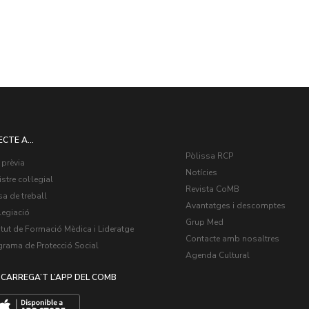
ECTE A...
Pòlissa RCP
 prèvia
Notícies
stre col·legial
Revista CoMB
a de treball
Avantatges i descomptes
legiació
Grup Med
itut de Formació Mèdica i Lideratge
Contacte amb nosaltres
grama de Protecció Social
Agenda Cultural
CARREGA’T L’APP DEL COMB