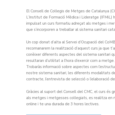
El Consell de Col·legis de Metges de Catalunya (C
L’Institut de Formació Mèdica i Lideratge (IFMiL) 
impulsat un curs formatiu adreçat als metges i m
que s’incorporen a treballar al sistema sanitari cata
Un cop donat d’alta al Servei d’Ocupació del CoMB
recomanarem la realització d’aquest curs ja que t’a
conèixer diferents aspectes del sistema sanitari q
resultaran d’utilitat a l’hora d’exercir com a metge.
Trobaràs informació sobre aspectes com l’estructu
nostre sistema sanitari, les diferents modalitats d
contracte, l’entrevista de selecció o l’elaboració de
Gràcies al suport del Consell del CMC, el curs és g
als metges i metgesses col·legiats, es realitza en
online i te una durada de 3 hores lectives.