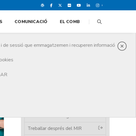
S
COMUNICACIÓ
EL COMB
es i de sessió que emmagatzemen i recuperen informació
cookies
TJAR
MIR
Treballar al sector públic
Treballar al sector privat
Treballar a l’estranger
Treballar després del MIR