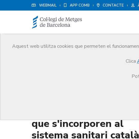
WEBMAIL
APP COMB
CONTACTE
Aquest web utilitza cookies que permeten el funcionament 
Orientació Professional
Clica
Serveis
Orientació Professional
Formació per 
Pot
Formació per a metge
que s'incorporen al
sistema sanitari catal