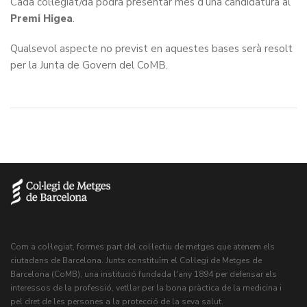
Cada col·legiat/da podrà presentar més d’una candidatura al
Premi Higea
.
Qualsevol aspecte no previst en aquestes bases serà resolt
per la Junta de Govern del CoMB.
Com a col·legiat, formes part del col·lectiu de metges que atenem els
ciutadans de Barcelona. Junts constituïm el Col·legi de Metges de
Barcelona (CoMB), una institució fundada l'any 1894 per defensar els
interessos de la professió, vetllar per la bona pràctica de la medicina i
pel dret de les persones a la protecció de la seva salut.