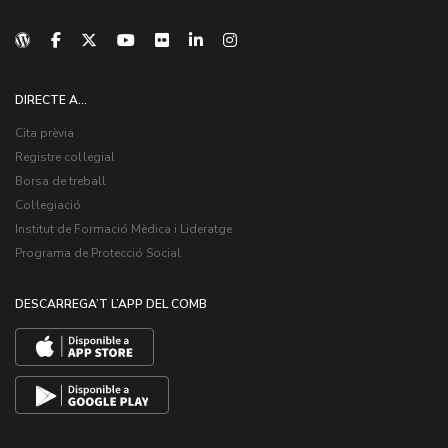
DIRECTE A...
Cita prèvia
Registre col·legial
Borsa de treball
Col·legiació
Institut de Formació Mèdica i Lideratge
Programa de Protecció Social
DESCARREGA’T L’APP DEL COMB