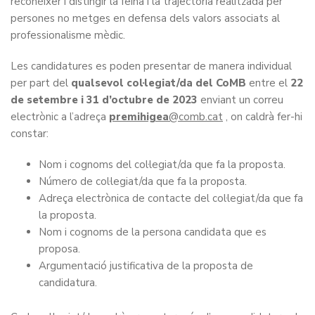
reconèixer i distingir la feina i la trajectòria realitzada per
persones no metges en defensa dels valors associats al
professionalisme mèdic.
Les candidatures es poden presentar de manera individual
per part del
qualsevol col·legiat/da del CoMB
entre el
22
de setembre i 31 d’octubre de 2023
enviant un correu
electrònic a l’adreça
premihigea
, on caldrà fer-hi
constar:
Nom i cognoms del col·legiat/da que fa la proposta.
Número de col·legiat/da que fa la proposta.
Adreça electrònica de contacte del col·legiat/da que fa
la proposta.
Nom i cognoms de la persona candidata que es
proposa.
Argumentació justificativa de la proposta de
candidatura.