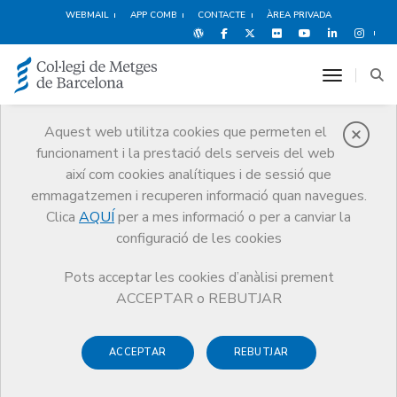
WEBMAIL
APP COMB
CONTACTE
ÀREA PRIVADA
toggle n
Aquest web utilitza cookies que permeten el
funcionament i la prestació dels serveis del web
Premis
així com cookies analítiques i de sessió que
El CoMB
Premis
Premi Higea
emmagatzemen i recuperen informació quan navegues.
Clica
AQUÍ
per a mes informació o per a canviar la
configuració de les cookies
Pots acceptar les cookies d’anàlisi prement
Premi Higea
ACCEPTAR o REBUTJAR
El
Premi Higea
, que atorga el Col·legi de Metges de
ACCEPTAR
REBUTJAR
Barcelona (CoMB), neix amb la voluntat de reconèixer
persones que, no essent metges, destaquen per una