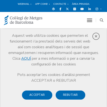
WEBMAIL
APP COMB
CONTACTE
ÀREA PRIVADA
toggle n
Aquest web utilitza cookies que permeten el
funcionament i la prestació dels serveis del web
Metges
així com cookies analítiques i de sessió que
Tràmits
Metges
Certificats col·legials
emmagatzemen i recuperen informació quan navegues.
Clica
AQUÍ
per a mes informació o per a canviar la
configuració de les cookies
Pots acceptar les cookies d’anàlisi prement
Certificats
ACCEPTAR o REBUTJAR
col·legials
ACCEPTAR
REBUTJAR
El Col·legi de Metges Barcelona emet diferents certificats