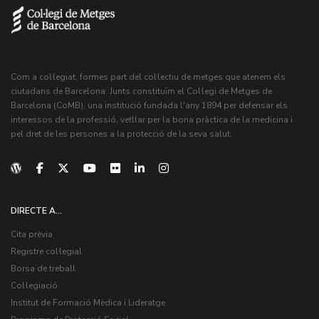
Com a col·legiat, formes part del col·lectiu de metges que atenem els
ciutadans de Barcelona. Junts constituïm el Col·legi de Metges de
Barcelona (CoMB), una institució fundada l'any 1894 per defensar els
interessos de la professió, vetllar per la bona pràctica de la medicina i
pel dret de les persones a la protecció de la seva salut.
DIRECTE A...
Cita prèvia
Registre col·legial
Borsa de treball
Col·legiació
Institut de Formació Mèdica i Lideratge