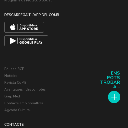
Programa de Protecció Social
DESCARREGA’T L’APP DEL COMB
Pòlissa RCP
ENS
Notícies
POTS
TROBAR
Revista CoMB
A...
Avantatges i descomptes
Grup Med
Contacte amb nosaltres
Agenda Cultural
CONTACTE