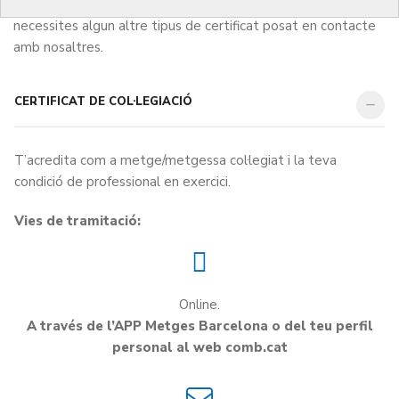
amb les dades que consten al Registre de col·legiats. Si
necessites algun altre tipus de certificat posat en contacte
amb nosaltres.
CERTIFICAT DE COL·LEGIACIÓ
T’acredita com a metge/metgessa col·legiat i la teva
condició de professional en exercici.
Vies de tramitació:
Online.
A través de l’APP Metges Barcelona o del teu perfil
personal al web comb.cat