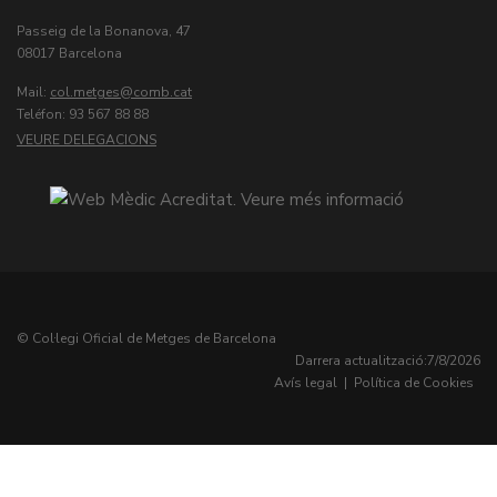
Passeig de la Bonanova, 47
08017 Barcelona
Mail:
col.metges
Teléfon: 93 567 88 88
VEURE DELEGACIONS
© Col·legi Oficial de Metges de Barcelona
Darrera actualització:
7/8/2026
Avís legal
|
Política de Cookies