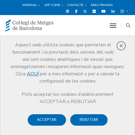
WEBMAIL
APP COMB
CONTACTE
ÀREA PRIVADA
toggle n
Aquest web utilitza cookies que permeten el
funcionament i la prestació dels serveis del web
Història
així com cookies analítiques i de sessió que
El CoMB
Història
emmagatzemen i recuperen informació quan navegues.
Any commemoratiu: 100 anys Societat Catalana de Pediatria Manuel
Clica
AQUÍ
per a mes informació o per a canviar la
Salvat i Espasa
configuració de les cookies
Pots acceptar les cookies d’anàlisi prement
ACCEPTAR o REBUTJAR
Any commemoratiu:
100
ACCEPTAR
REBUTJAR
anys Societat Catalana de