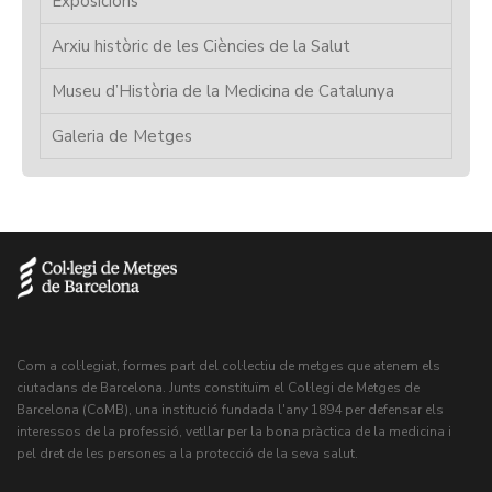
Exposicions
Arxiu històric de les Ciències de la Salut
Museu d’Història de la Medicina de Catalunya
Galeria de Metges
Com a col·legiat, formes part del col·lectiu de metges que atenem els
ciutadans de Barcelona. Junts constituïm el Col·legi de Metges de
Barcelona (CoMB), una institució fundada l'any 1894 per defensar els
interessos de la professió, vetllar per la bona pràctica de la medicina i
pel dret de les persones a la protecció de la seva salut.