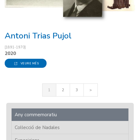
Antoni Trias Pujol
[1891-1970]
2020
VEURE MÉS
1
2
3
>
Any commemoratiu
Col·lecció de Nadales