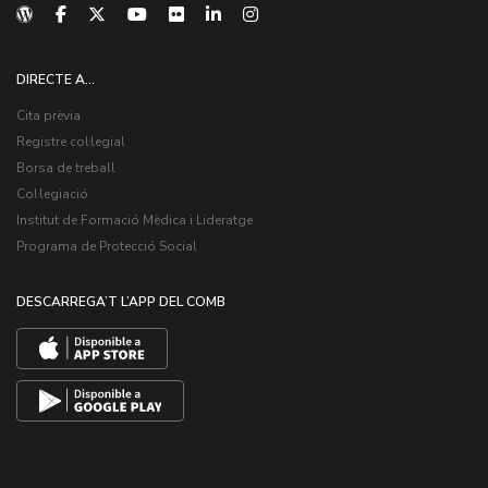
DIRECTE A...
Cita prèvia
Registre col·legial
Borsa de treball
Col·legiació
Institut de Formació Mèdica i Lideratge
Programa de Protecció Social
DESCARREGA’T L’APP DEL COMB