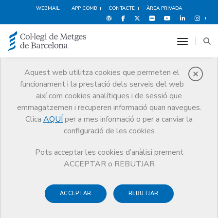
WEBMAIL
APP COMB
CONTACTE
ÀREA PRIVADA
toggle n
Aquest web utilitza cookies que permeten el
funcionament i la prestació dels serveis del web
Publicacions
així com cookies analítiques i de sessió que
Comunicació
Publicacions
Informe Anual
emmagatzemen i recuperen informació quan navegues.
Clica
AQUÍ
per a mes informació o per a canviar la
configuració de les cookies
Pots acceptar les cookies d’anàlisi prement
Informe Anual
ACCEPTAR o REBUTJAR
L’
Informe Anual
recull tota l'activitat del CoMB i del grup
ACCEPTAR
REBUTJAR
d'empreses propietat del Col·legi, el Grup MED, al llarg de
l’any. Pots consultar la versió digital d’aquesta publicació