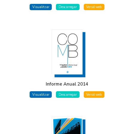
Visualitzar
Descarregar
Versió web
Informe Anual 2014
Visualitzar
Descarregar
Versió web