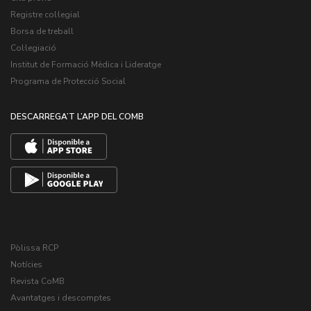
Registre col·legial
Borsa de treball
Col·legiació
Institut de Formació Mèdica i Lideratge
Programa de Protecció Social
DESCARREGA’T L’APP DEL COMB
Pòlissa RCP
Notícies
Revista CoMB
Avantatges i descomptes