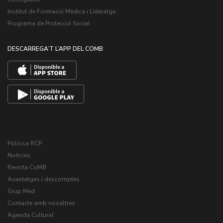
Institut de Formació Mèdica i Lideratge
Programa de Protecció Social
DESCARREGA’T L’APP DEL COMB
Pòlissa RCP
Notícies
Revista CoMB
Avantatges i descomptes
Grup Med
Contacte amb nosaltres
Agenda Cultural