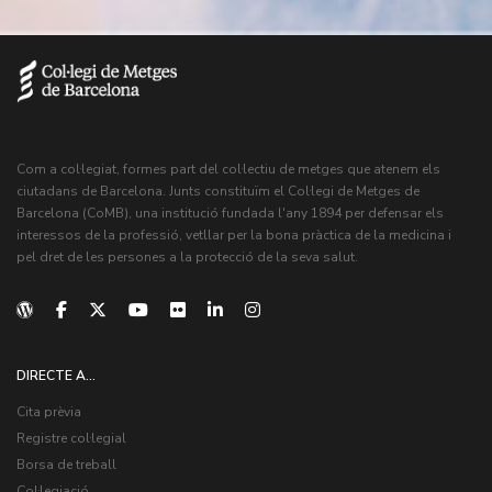
Com a col·legiat, formes part del col·lectiu de metges que atenem els
ciutadans de Barcelona. Junts constituïm el Col·legi de Metges de
Barcelona (CoMB), una institució fundada l'any 1894 per defensar els
interessos de la professió, vetllar per la bona pràctica de la medicina i
pel dret de les persones a la protecció de la seva salut.
DIRECTE A...
Cita prèvia
Registre col·legial
Borsa de treball
Col·legiació