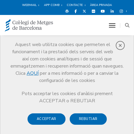
WEBMAIL
APP COMB
CONTACTE
ÀREA PRIVADA
toggle n
Serveis
Aquest web utilitza cookies que permeten el
funcionament i la prestació dels serveis del web
Informació pràctica, eines i recursos
per a l’exercici professional
així com cookies analítiques i de sessió que
emmagatzemen i recuperen informació quan navegues.
Clica
AQUÍ
per a mes informació o per a canviar la
configuració de les cookies
Pots acceptar les cookies d’anàlisi prement
ACCEPTAR o REBUTJAR
ACCEPTAR
REBUTJAR
Registre