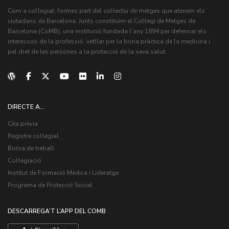
Com a col·legiat, formes part del col·lectiu de metges que atenem els
ciutadans de Barcelona. Junts constituïm el Col·legi de Metges de
Barcelona (CoMB), una institució fundada l'any 1894 per defensar els
interessos de la professió, vetllar per la bona pràctica de la medicina i
pel dret de les persones a la protecció de la seva salut.
DIRECTE A...
Cita prèvia
Registre col·legial
Borsa de treball
Col·legiació
Institut de Formació Mèdica i Lideratge
Programa de Protecció Social
DESCARREGA’T L’APP DEL COMB