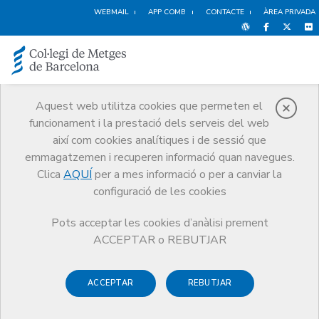
WEBMAIL
APP COMB
CONTACTE
ÀREA PRIVADA
Aquest web utilitza cookies que permeten el
funcionament i la prestació dels serveis del web
APP del CoMB
així com cookies analítiques i de sessió que
Inici
APP del CoMB
emmagatzemen i recuperen informació quan navegues.
Clica
AQUÍ
per a mes informació o per a canviar la
configuració de les cookies
Pots acceptar les cookies d’anàlisi prement
ACCEPTAR o REBUTJAR
ACCEPTAR
REBUTJAR