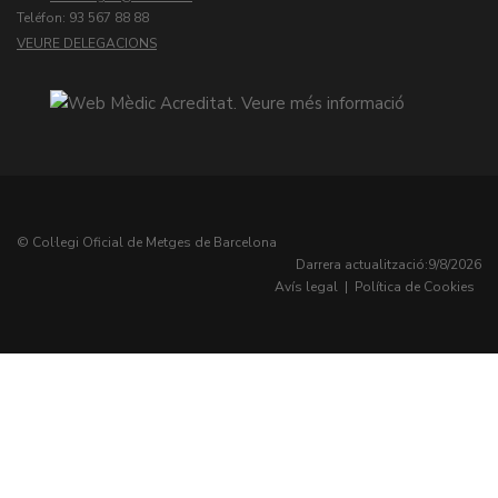
Teléfon: 93 567 88 88
VEURE DELEGACIONS
© Col·legi Oficial de Metges de Barcelona
Darrera actualització:
9/8/2026
Avís legal
|
Política de Cookies