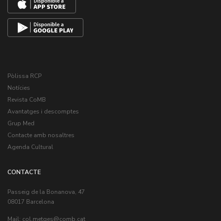
Pòlissa RCP
Notícies
Revista CoMB
Avantatges i descomptes
Grup Med
Contacte amb nosaltres
Agenda Cultural
CONTACTE
Passeig de la Bonanova, 47
08017 Barcelona
Mail:
col.metges