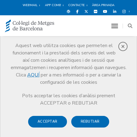
WEBMAIL
APP COMB
CONTACTE
ÀREA PRIVADA
toggle n
Aquest web utilitza cookies que permeten el
funcionament i la prestació dels serveis del web
Metges
així com cookies analítiques i de sessió que
Tràmits
Metges
Alta de col·legiació
emmagatzemen i recuperen informació quan navegues.
Clica
AQUÍ
per a mes informació o per a canviar la
configuració de les cookies
Pots acceptar les cookies d’anàlisi prement
Alta de col·legiació
ACCEPTAR o REBUTJAR
La col·legiació és un
tràmit obligatori
i necessari per exercir
ACCEPTAR
REBUTJAR
la professió.