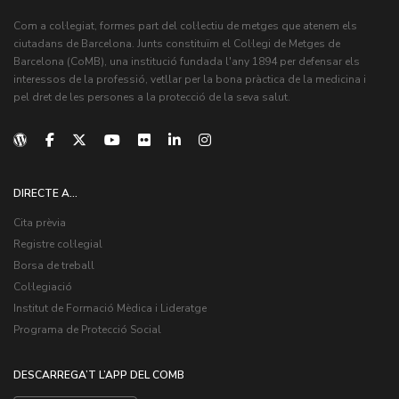
Com a col·legiat, formes part del col·lectiu de metges que atenem els
ciutadans de Barcelona. Junts constituïm el Col·legi de Metges de
Barcelona (CoMB), una institució fundada l'any 1894 per defensar els
interessos de la professió, vetllar per la bona pràctica de la medicina i
pel dret de les persones a la protecció de la seva salut.
DIRECTE A...
Cita prèvia
Registre col·legial
Borsa de treball
Col·legiació
Institut de Formació Mèdica i Lideratge
Programa de Protecció Social
DESCARREGA’T L’APP DEL COMB