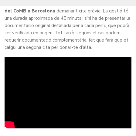
Per formalitzar-lo
cal que vinguis personalment a la seu
del CoMB a Barcelona
demanant cita prèvia. La gestió té
una durada aproximada de 45 minuts i s’hi ha de presentar la
documentació original detallada per a cada perfil, que podrà
ser verificada en origen. Tot i això, segons el cas podem
requerir documentació complementària, fet que farà que et
calgui una segona cita per donar-te d’alta.