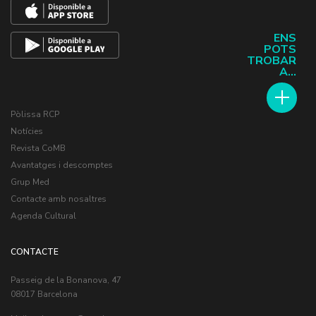
ENS
POTS
TROBAR
A...
Pòlissa RCP
Notícies
Revista CoMB
Avantatges i descomptes
Grup Med
Contacte amb nosaltres
Agenda Cultural
CONTACTE
Passeig de la Bonanova, 47
08017 Barcelona