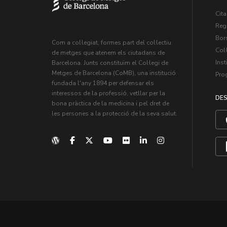
Cita
Regi
Bors
Com a col·legiat, formes part del col·lectiu
Col·
de metges que atenem els ciutadans de
Inst
Barcelona. Junts constituïm el Col·legi de
Metges de Barcelona (CoMB), una institució
Pro
fundada l'any 1894 per defensar els
interessos de la professió, vetllar per la
DES
bona pràctica de la medicina i pel dret de
les persones a la protecció de la seva salut.