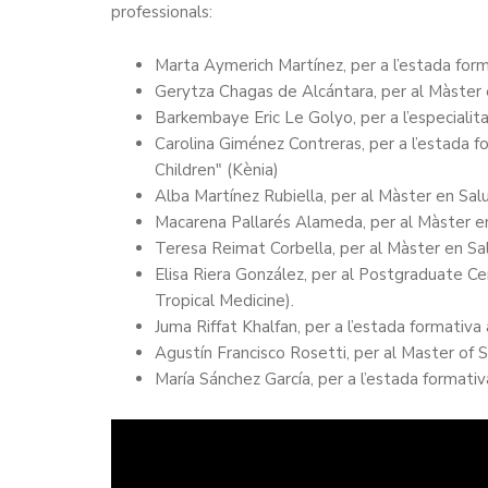
professionals:
Marta Aymerich Martínez, per a l’estada form
Gerytza Chagas de Alcántara, per al Màster e
Barkembaye Eric Le Golyo, per a l’especialit
Carolina Giménez Contreras, per a l’estada f
Children" (Kènia)
Alba Martínez Rubiella, per al Màster en Salu
Macarena Pallarés Alameda, per al Màster en
Teresa Reimat Corbella, per al Màster en Sal
Elisa Riera González, per al Postgraduate C
Tropical Medicine).
Juma Riffat Khalfan, per a l’estada formativa 
Agustín Francisco Rosetti, per al Master of S
María Sánchez García, per a l’estada format