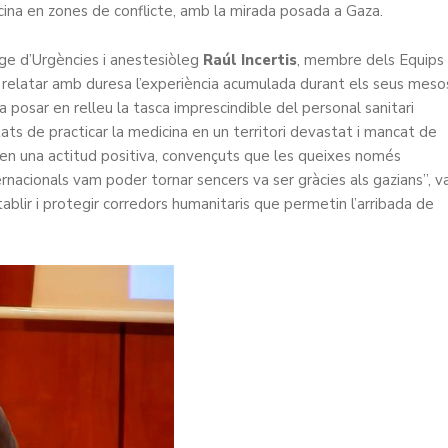
dicina en zones de conflicte, amb la mirada posada a Gaza.
ge d’Urgències i anestesiòleg
Raúl Incertis
, membre dels Equips
 relatar amb duresa l’experiència acumulada durant els seus meso
va posar en relleu la tasca imprescindible del personal sanitari
ltats de practicar la medicina en un territori devastat i mancat de
nien una actitud positiva, convençuts que les queixes només
nternacionals vam poder tornar sencers va ser gràcies als gazians”, v
tablir i protegir corredors humanitaris que permetin l’arribada de