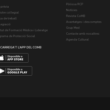
Pòlissa RCP
 prèvia
Notícies
stre col·legial
Revista CoMB
a de treball
Avantatges i descomptes
legiació
Grup Med
itut de Formació Mèdica i Lideratge
Contacte amb nosaltres
grama de Protecció Social
Agenda Cultural
CARREGA’T L’APP DEL COMB