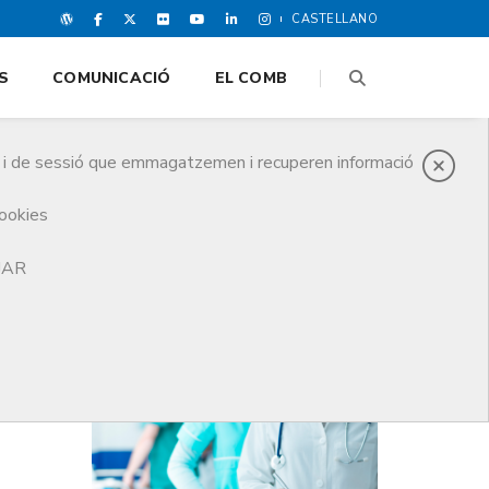
CASTELLANO
S
COMUNICACIÓ
EL COMB
es i de sessió que emmagatzemen i recuperen informació
cookies
n zones de conflicte i la situació a Gaza
TJAR
DARRERES NOTICIES