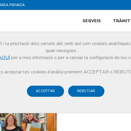
ÀREA PRIVADA
SERVEIS
TRÀMIT
i la prestació dels serveis del web així com cookies analítiqu
quan navegues.
AQUÍ
per a mes informació o per a canviar la configuració de les 
es Bada en la Jornada anual de Cooperació, aquest any dedicada a la medicina e
s acceptar les cookies d’anàlisi prement ACCEPTAR o REBU
ACCEPTAR
REBUTJAR