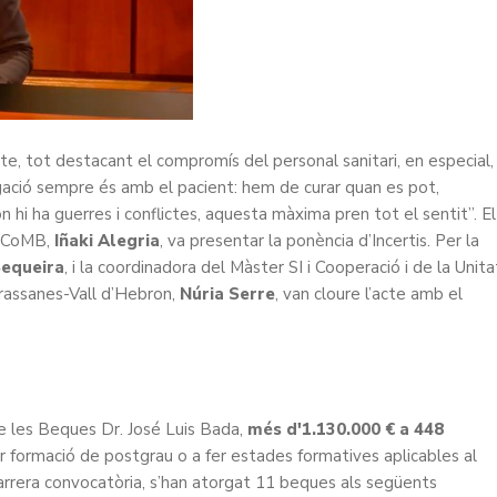
’acte, tot destacant el compromís del personal sanitari, en especial,
igació sempre és amb el pacient: hem de curar quan es pot,
n hi ha guerres i conflictes, aquesta màxima pren tot el sentit”. El
l CoMB,
Iñaki Alegria
, va presentar la ponència d’Incertis. Per la
Sequeira
, i la coordinadora del Màster SI i Cooperació i de la Unita
Drassanes-Vall d’Hebron,
Núria Serre
, van cloure l’acte amb el
e les Beques Dr. José Luis Bada,
més d'1.130.000 € a 448
ar formació de postgrau o a fer estades formatives aplicables al
arrera convocatòria, s’han atorgat 11 beques als següents