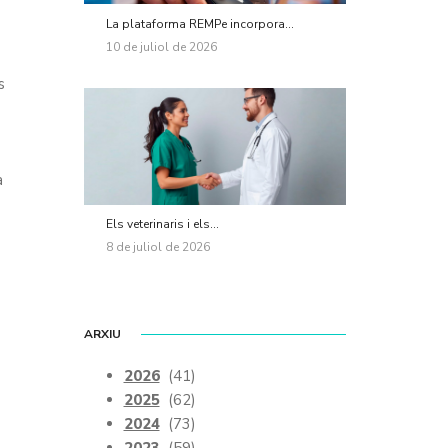
La plataforma REMPe incorpora...
10 de juliol de 2026
s
a
Els veterinaris i els...
8 de juliol de 2026
ARXIU
2026
(41)
2025
(62)
2024
(73)