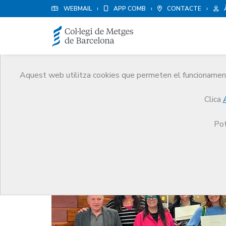
WEBMAIL
APP COMB
CONTACTE
Aquest web utilitza cookies que permeten el funcionament 
Notícies
Clica
Comunicació
Notícies
El CoMB lliura les Bequ
Pot