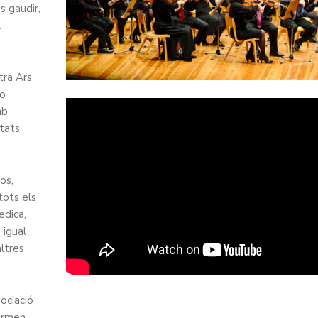
s gaudir,
l
tra Ars
 o
mb
itats
os,
ots els
edica,
 igual
ltres
ociació
formen