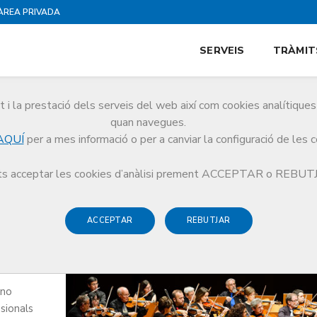
ÀREA PRIVADA
SERVEIS
TRÀMIT
i la prestació dels serveis del web així com cookies analítiqu
quan navegues.
AQUÍ
per a mes informació o per a canviar la configuració de les 
estra Ars Medica
s acceptar les cookies d’anàlisi prement ACCEPTAR o REBU
ACCEPTAR
REBUTJAR
 no
sionals