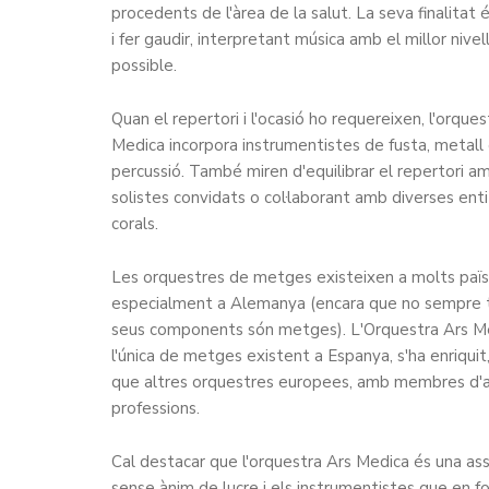
procedents de l'àrea de la salut. La seva finalitat é
i fer gaudir, interpretant música amb el millor nivel
possible.
Quan el repertori i l'ocasió ho requereixen, l'orques
Medica incorpora instrumentistes de fusta, metall
percussió. També miren d'equilibrar el repertori a
solistes convidats o col·laborant amb diverses ent
corals.
Les orquestres de metges existeixen a molts païs
especialment a Alemanya (encara que no sempre t
seus components són metges). L'Orquestra Ars M
l'única de metges existent a Espanya, s'ha enriquit,
que altres orquestres europees, amb membres d'a
professions.
Cal destacar que l'orquestra Ars Medica és una ass
sense ànim de lucre i els instrumentistes que en 