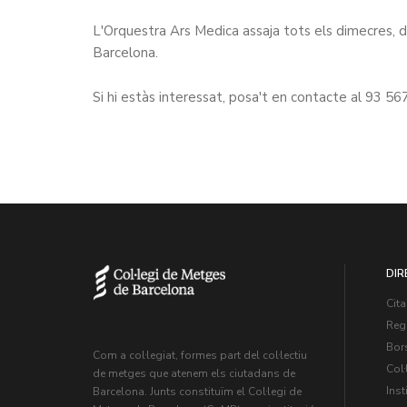
L'Orquestra Ars Medica assaja tots els dimecres, d
Barcelona.
Si hi estàs interessat, posa't en contacte al 93 5
DIR
Cita
Regi
Bors
Com a col·legiat, formes part del col·lectiu
Col·
de metges que atenem els ciutadans de
Inst
Barcelona. Junts constituïm el Col·legi de