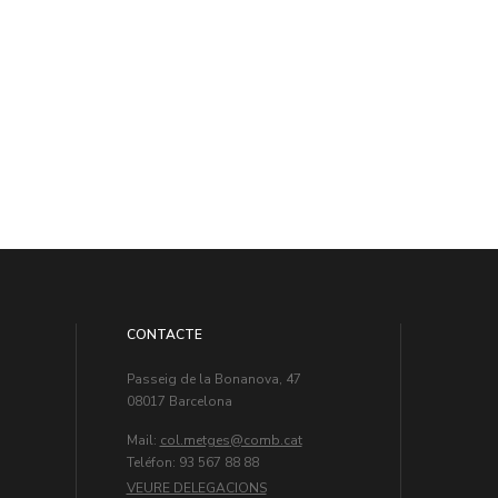
CONTACTE
Passeig de la Bonanova, 47
08017 Barcelona
Mail:
col.metges
Teléfon: 93 567 88 88
VEURE DELEGACIONS