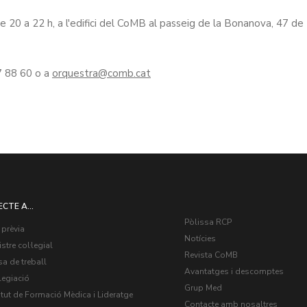
e 20 a 22 h, a l'edifici del CoMB al passeig de la Bonanova, 47 de
67 88 60 o a
orquestra
ECTE A...
Pòlissa RCP
 prèvia
Notícies
stre col·legial
Revista CoMB
a de treball
Avantatges i descomptes
legiació
Grup Med
itut de Formació Mèdica i Lideratge
Contacte amb nosaltres