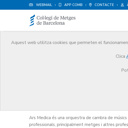
WEBMAIL
APP COMB
CONTACTE
Aquest web utilitza cookies que permeten el funcionament 
Cultura i oci
Clica
Serveis
Altres serveis
Cultura i oci
Orqu
Pot
Orquestra Ars Medica
Ars Medica és una orquestra de cambra de músics
professionals, principalment metges i altres profes