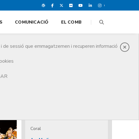
S
COMUNICACIÓ
EL COMB
es i de sessió que emmagatzemen i recuperen informació
cookies
TJAR
Agenda cultural
Medijocs
Música
Tallers
Coral