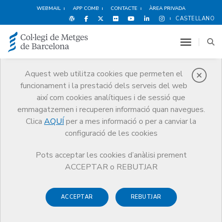
WEBMAIL
APP COMB
CONTACTE
ÀREA PRIVADA
CASTELLANO
toggle n
Aquest web utilitza cookies que permeten el
funcionament i la prestació dels serveis del web
Protecció social
així com cookies analítiques i de sessió que
Serveis
Salut i benestar del metge
Protecció social
emmagatzemen i recuperen informació quan navegues.
Ajuts i prestacions del programa
Clica
AQUÍ
per a mes informació o per a canviar la
Suport d’acompanyament per a fills de metges amb diversitat
configuració de les cookies
funcional
Pots acceptar les cookies d’anàlisi prement
ACCEPTAR o REBUTJAR
Suport d’acompanyament
ACCEPTAR
REBUTJAR
per a fills de metges amb