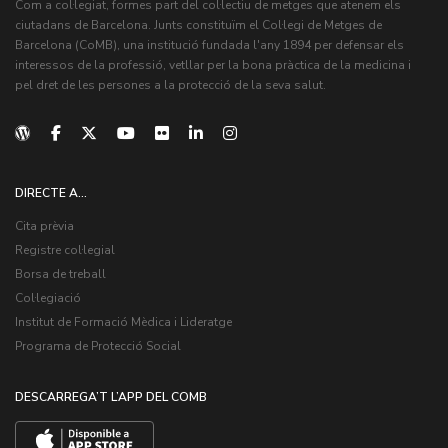
Com a col·legiat, formes part del col·lectiu de metges que atenem els
ciutadans de Barcelona. Junts constituïm el Col·legi de Metges de
Barcelona (CoMB), una institució fundada l'any 1894 per defensar els
interessos de la professió, vetllar per la bona pràctica de la medicina i
pel dret de les persones a la protecció de la seva salut.
DIRECTE A...
Cita prèvia
Registre col·legial
Borsa de treball
Col·legiació
Institut de Formació Mèdica i Lideratge
Programa de Protecció Social
DESCARREGA’T L’APP DEL COMB