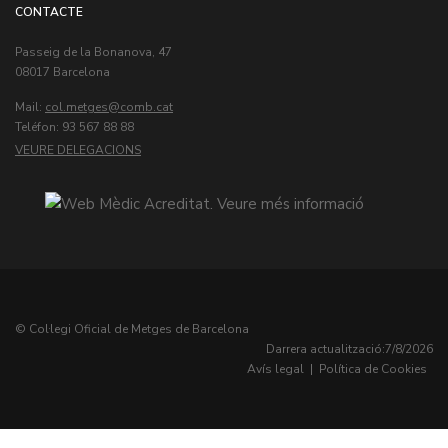
CONTACTE
Passeig de la Bonanova, 47
08017 Barcelona
Mail:
col.metges
Teléfon: 93 567 88 88
VEURE DELEGACIONS
© Col·legi Oficial de Metges de Barcelona
Darrera actualització:
7/8/2026
Avís legal
|
Política de Cookies