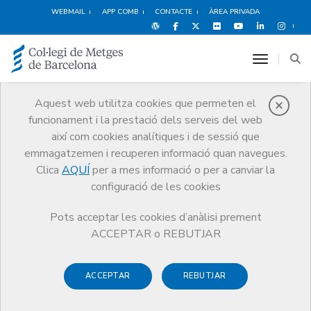
WEBMAIL
APP COMB
CONTACTE
ÀREA PRIVADA
toggle n
Aquest web utilitza cookies que permeten el
funcionament i la prestació dels serveis del web
Metges
així com cookies analítiques i de sessió que
Tràmits
Metges
Metge honorífic
emmagatzemen i recuperen informació quan navegues.
Clica
AQUÍ
per a mes informació o per a canviar la
configuració de les cookies
Pots acceptar les cookies d’anàlisi prement
Metge honorífic
ACCEPTAR o REBUTJAR
Els metges que han complert l’edat de
70 anys
passen
ACCEPTAR
REBUTJAR
automàticament a la condició de Metge Honorífic, quedant
exempts del pagament de les quotes col·legials.