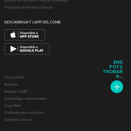
Institut de Formació Mèdica i Lideratge
Programa de Protecció Social
DESCARREGA’T L’APP DEL COMB
ENS
POTS
TROBAR
A...
Pòlissa RCP
Notícies
Revista CoMB
Avantatges i descomptes
Grup Med
Contacte amb nosaltres
Agenda Cultural