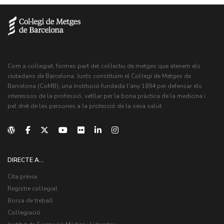
Com a col·legiat, formes part del col·lectiu de metges que atenem els
ciutadans de Barcelona. Junts constituïm el Col·legi de Metges de
Barcelona (CoMB), una institució fundada l'any 1894 per defensar els
interessos de la professió, vetllar per la bona pràctica de la medicina i
pel dret de les persones a la protecció de la seva salut.
DIRECTE A...
Cita prèvia
Registre col·legial
Borsa de treball
Col·legiació