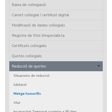
Baixa de col·legiació
Carnet col·legial / certificat digital
Modificació de dades col·legials
Registre de títol d’especialista
Certificats col·legials
Quotes col·legials
Reducció de quotes
Situacions de reducció
Jubilació
Metge honorífic
Atur
Incapacitat Temporal superior a 90 dies