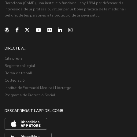
Barcelona (CoMB), una institució fundada l'any 1894 per defensar els
interessos de la professió, vetllar per la bona pràctica de la medicina i
pel dret de les persones a la protecció de la seva salut.
DIRECTE A...
Cita prèvia
Registre col·legial
Borsa de treball
Col·legiació
Institut de Formació Mèdica i Lideratge
Programa de Protecció Social
DESCARREGA’T L’APP DEL COMB