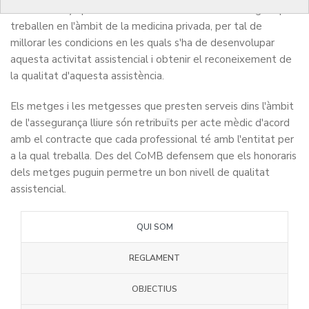
des de fa anys per defensar els interessos dels metges que
treballen en l'àmbit de la medicina privada, per tal de
millorar les condicions en les quals s'ha de desenvolupar
aquesta activitat assistencial i obtenir el reconeixement de
la qualitat d'aquesta assistència.
Els metges i les metgesses que presten serveis dins l'àmbit
de l'assegurança lliure són retribuïts per acte mèdic d'acord
amb el contracte que cada professional té amb l'entitat per
a la qual treballa. Des del CoMB defensem que els honoraris
dels metges puguin permetre un bon nivell de qualitat
assistencial.
QUI SOM
REGLAMENT
OBJECTIUS