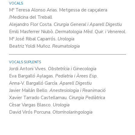
VOCALS
Mª Teresa Alonso Arias. Metgessa de capçalera
/Medicina del Treball
Alejandro Flor Costa.
Cirurgia General i Aparell Digestiu
Emili Masferrer Niubò.
Dermatologia Mèd. Quir. i Venereol.
Mª José Ribal Caparrós.
Urologia
Beatriz Yoldi Muñoz.
Reumatologia
VOCALS SUPLENTS
Jordi Antoni Vives.
Obstetrícia i Ginecologia
Eva Bargalló Aylagas.
Pediatria i Àrees Esp.
Anna-V. Bargalló García.
Aparell Digestiu
Javier Mailán Bello.
Anestesiologia i Reanimació
Xavier Tarrado Castellarnau.
Cirurgia Pediàtrica
Cèsar Vargas Blasco.
Urologia
David Virós Porcuna.
Otorrinolaringologia