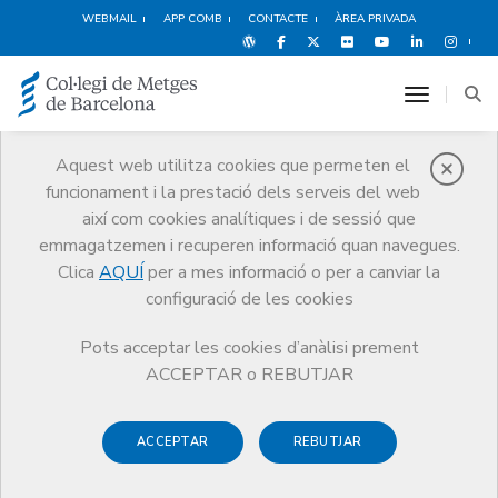
WEBMAIL
APP COMB
CONTACTE
ÀREA PRIVADA
toggle n
Aquest web utilitza cookies que permeten el
funcionament i la prestació dels serveis del web
Qui som
així com cookies analítiques i de sessió que
El CoMB
Qui som
Seccions col·legials
Assegurança Lliure
emmagatzemen i recuperen informació quan navegues.
Clica
AQUÍ
per a mes informació o per a canviar la
configuració de les cookies
Pots acceptar les cookies d’anàlisi prement
Seccions col·legials
ACCEPTAR o REBUTJAR
Assegurança Lliure
ACCEPTAR
REBUTJAR
El CoMB i la Secció Col·legial d'Assegurança Lliure treballen