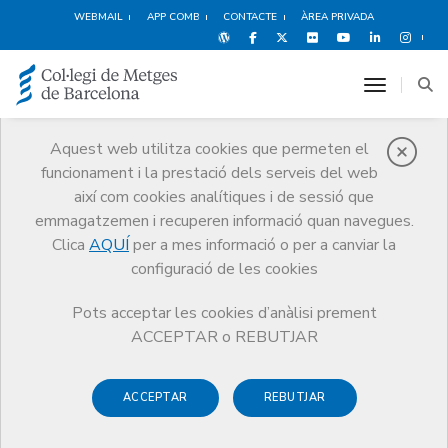
WEBMAIL
APP COMB
CONTACTE
ÀREA PRIVADA
toggle n
Aquest web utilitza cookies que permeten el
funcionament i la prestació dels serveis del web
Qui som
així com cookies analítiques i de sessió que
El CoMB
Qui som
Juntes Comarcals
Alt Penedès
emmagatzemen i recuperen informació quan navegues.
Clica
AQUÍ
per a mes informació o per a canviar la
configuració de les cookies
Pots acceptar les cookies d’anàlisi prement
Juntes Comarcals
ACCEPTAR o REBUTJAR
Alt Penedès
ACCEPTAR
REBUTJAR