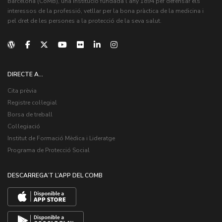
Barcelona (CoMB), una institució fundada l'any 1894 per defensar els
interessos de la professió, vetllar per la bona pràctica de la medicina i
pel dret de les persones a la protecció de la seva salut.
DIRECTE A...
Cita prèvia
Registre col·legial
Borsa de treball
Col·legiació
Institut de Formació Mèdica i Lideratge
Programa de Protecció Social
DESCARREGA’T L’APP DEL COMB