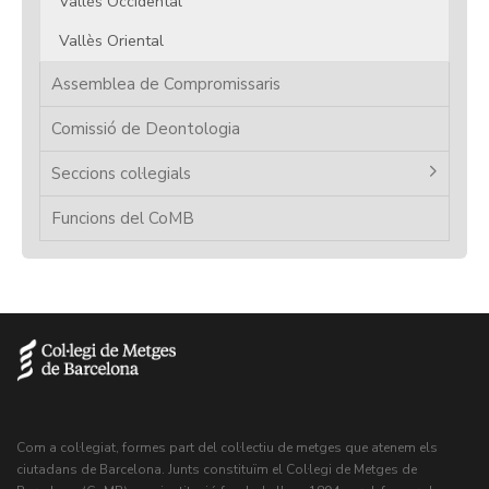
Vallès Occidental
Vallès Oriental
Assemblea de Compromissaris
Comissió de Deontologia
Seccions col·legials
Funcions del CoMB
Com a col·legiat, formes part del col·lectiu de metges que atenem els
ciutadans de Barcelona. Junts constituïm el Col·legi de Metges de