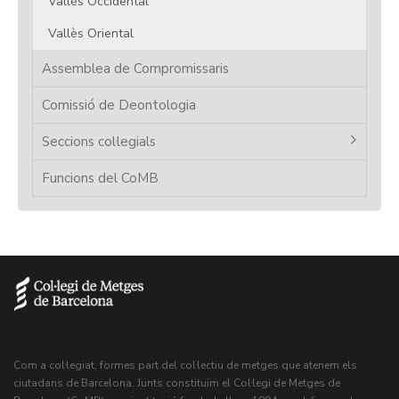
Vallès Occidental
Vallès Oriental
Assemblea de Compromissaris
Comissió de Deontologia
Seccions col·legials
Funcions del CoMB
Com a col·legiat, formes part del col·lectiu de metges que atenem els
ciutadans de Barcelona. Junts constituïm el Col·legi de Metges de