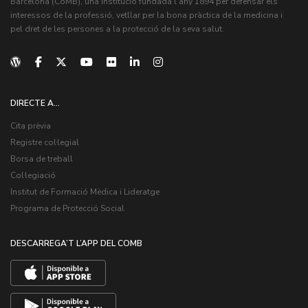
Barcelona (CoMB), una institució fundada l'any 1894 per defensar els
interessos de la professió, vetllar per la bona pràctica de la medicina i
pel dret de les persones a la protecció de la seva salut.
DIRECTE A...
Cita prèvia
Registre col·legial
Borsa de treball
Col·legiació
Institut de Formació Mèdica i Lideratge
Programa de Protecció Social
DESCARREGA’T L’APP DEL COMB