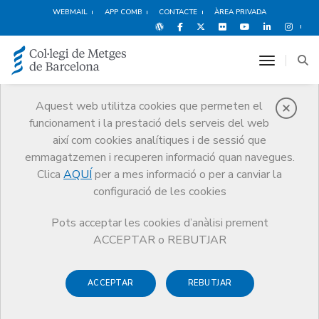
WEBMAIL
APP COMB
CONTACTE
ÀREA PRIVADA
toggle n
Aquest web utilitza cookies que permeten el
funcionament i la prestació dels serveis del web
Qui som
així com cookies analítiques i de sessió que
El CoMB
Qui som
Juntes Comarcals
Osona
emmagatzemen i recuperen informació quan navegues.
Clica
AQUÍ
per a mes informació o per a canviar la
configuració de les cookies
Pots acceptar les cookies d’anàlisi prement
Juntes Comarcals
ACCEPTAR o REBUTJAR
Osona
ACCEPTAR
REBUTJAR