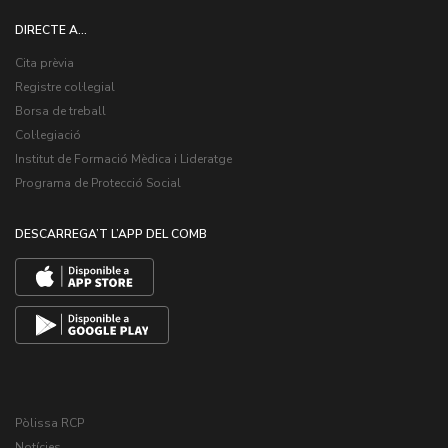
DIRECTE A...
Cita prèvia
Registre col·legial
Borsa de treball
Col·legiació
Institut de Formació Mèdica i Lideratge
Programa de Protecció Social
DESCARREGA’T L’APP DEL COMB
Pòlissa RCP
Notícies