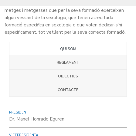
La secció col·legial de sexologia mèdica agrupa tots els
metges i metgesses que per la seva formació exerceixen
algun vessant de la sexologia, que tenen acreditada
formació específica en sexologia o que volen dedicar-s’hi
específicament, tot vetllant per la seva correcta formació.
QUI SOM
REGLAMENT
OBJECTIUS
CONTACTE
PRESIDENT
Dr. Manel Honrado Eguren
VICEPRESIDENTA