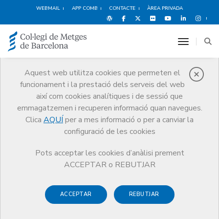
WEBMAIL
APP COMB
CONTACTE
ÀREA PRIVADA
toggle n
Aquest web utilitza cookies que permeten el
funcionament i la prestació dels serveis del web
Qui som
així com cookies analítiques i de sessió que
El CoMB
Qui som
Seccions col·legials
emmagatzemen i recuperen informació quan navegues.
Metges de Sexologia Mèdica
Clica
AQUÍ
per a mes informació o per a canviar la
configuració de les cookies
Pots acceptar les cookies d’anàlisi prement
ACCEPTAR o REBUTJAR
Seccions col·legials
Metges de Sexologia Mèdica
ACCEPTAR
REBUTJAR