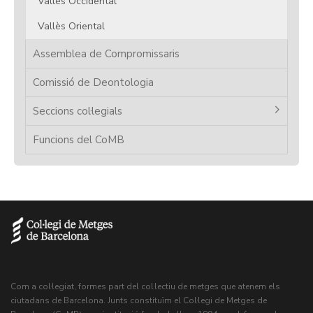
Vallès Occidental
Vallès Oriental
Assemblea de Compromissaris
Comissió de Deontologia
Seccions col·legials
Funcions del CoMB
Com a col·legiat, formes part del col·lectiu de metges que atenem els
ciutadans de Barcelona. Junts constituïm el Col·legi de Metges de