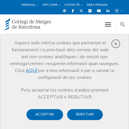
WEBMAIL
APP COMB
CONTACTE
ÀREA PRIVADA
toggle n
Aquest web utilitza cookies que permeten el
funcionament i la prestació dels serveis del web
Qui som
així com cookies analítiques i de sessió que
El CoMB
Qui som
Juntes Comarcals
Garraf
emmagatzemen i recuperen informació quan navegues.
Clica
AQUÍ
per a mes informació o per a canviar la
configuració de les cookies
Pots acceptar les cookies d’anàlisi prement
Juntes Comarcals
ACCEPTAR o REBUTJAR
Garraf
ACCEPTAR
REBUTJAR