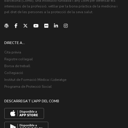
Barcelona (CoMB), una institució fundada l'any 1894 per defensar els
interessos de la professió, vetllar per la bona pràctica de la medicina i
pel dret de les persones a la protecció de la seva salut.
DIRECTE A...
Cita prèvia
Registre col·legial
Borsa de treball
Col·legiació
Institut de Formació Mèdica i Lideratge
Programa de Protecció Social
DESCARREGA’T L’APP DEL COMB