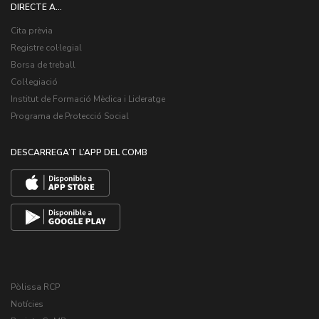
DIRECTE A...
Cita prèvia
Registre col·legial
Borsa de treball
Col·legiació
Institut de Formació Mèdica i Lideratge
Programa de Protecció Social
DESCARREGA’T L’APP DEL COMB
Pòlissa RCP
Notícies