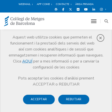
WEBMAIL
APP COMB
CONTACTE
ÀREA PRIVADA
toggle n
Aquest web utilitza cookies que permeten el
funcionament i la prestació dels serveis del web
Qui som
així com cookies analítiques i de sessió que
El CoMB
Qui som
Seccions col·legials
Medicina de l'Esport
emmagatzemen i recuperen informació quan navegues.
Clica
AQUÍ
per a mes informació o per a canviar la
configuració de les cookies
Pots acceptar les cookies d’anàlisi prement
Seccions col·legials
ACCEPTAR o REBUTJAR
Medicina de l'Esport
ACCEPTAR
REBUTJAR
La Secció Col·legial de Medicina de l’Esport té com a finalitat