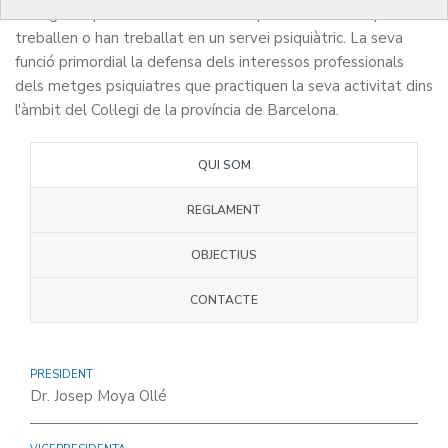
col·legiats que tenen el títol de l'especialitat de Psiquiatria o
treballen o han treballat en un servei psiquiàtric. La seva
funció primordial la defensa dels interessos professionals
dels metges psiquiatres que practiquen la seva activitat dins
l'àmbit del Col·legi de la província de Barcelona.
QUI SOM
REGLAMENT
OBJECTIUS
CONTACTE
PRESIDENT
Dr. Josep Moya Ollé