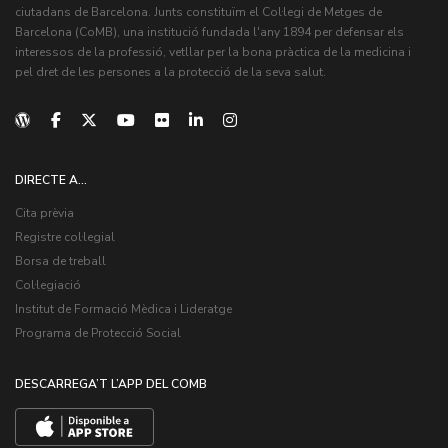
ciutadans de Barcelona. Junts constituïm el Col·legi de Metges de
Barcelona (CoMB), una institució fundada l'any 1894 per defensar els
interessos de la professió, vetllar per la bona pràctica de la medicina i
pel dret de les persones a la protecció de la seva salut.
DIRECTE A...
Cita prèvia
Registre col·legial
Borsa de treball
Col·legiació
Institut de Formació Mèdica i Lideratge
Programa de Protecció Social
DESCARREGA’T L’APP DEL COMB