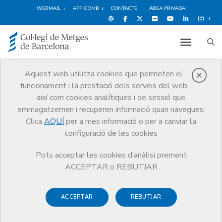
WEBMAIL
APP COMB
CONTACTE
ÀREA PRIVADA
toggle n
Aquest web utilitza cookies que permeten el
funcionament i la prestació dels serveis del web
Qui som
així com cookies analítiques i de sessió que
El CoMB
Qui som
Seccions col·legials
Metges Psiquiatres
emmagatzemen i recuperen informació quan navegues.
Clica
AQUÍ
per a mes informació o per a canviar la
configuració de les cookies
Pots acceptar les cookies d’anàlisi prement
Seccions col·legials
ACCEPTAR o REBUTJAR
Metges Psiquiatres
ACCEPTAR
REBUTJAR
La secció de metges psiquiatres agrupa tots aquells metges