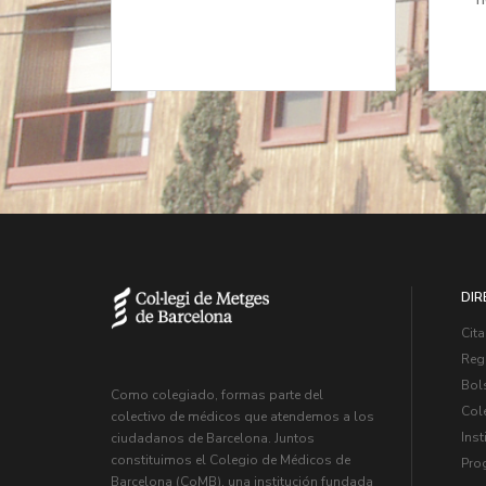
DIR
Cita
Regi
Bol
Como colegiado, formas parte del
Col
colectivo de médicos que atendemos a los
Inst
ciudadanos de Barcelona. Juntos
constituimos el Colegio de Médicos de
Pro
Barcelona (CoMB), una institución fundada