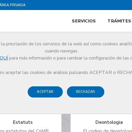
ÁREA PRIVADA
SERVICIOS
TRÁMITES
la prestación de los servicios de la web así como cookies analít
cuando navegas.
tructura, así como los posicionamientos de la Junta de
QUÍ
para más información o para cambiar la configuración de las 
s aceptar las cookies de anàlisis pulsando ACEPTAR o REC
ACEPTAR
RECHAZAR
Estatuts
Deontologia
os estatutos del CoMB
El codigo de deontolog