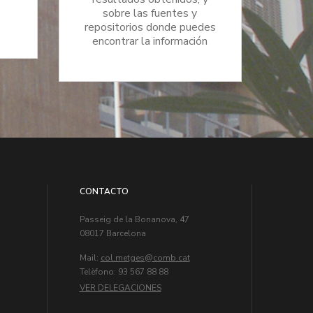
sobre las fuentes y
repositorios donde puedes
encontrar la información
CONTACTO
Passeig de la Bonanova, 47
08017 Barcelona
Mail:
col.metges
Telèfono: 93 567 88 88
VER DELEGACIONES