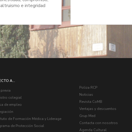
altruismo e integridad
ECTO A...
Poliza RCP
 previa
Noticias
stro colegial
Revista CoMB
sa de empleo
Ventajas y descuentos
egiación
Grup Med
ituto de Formación Médica y Liderage
Contacta con nosotros
grama de Protección Social
Agenda Cultural