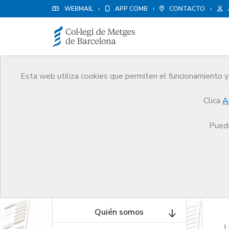
WEBMAIL
APP COMB
CONTACTO
El CoMB
Esta web utiliza cookies que permiten el funcionamiento y 
Conoce el Colegio, su historia, funciones y es
Clica
A
Gobierno sobre diversos temas de actualidad
Puede
Quién somos
L