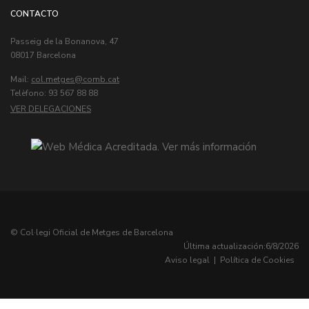
CONTACTO
Passeig de la Bonanova, 47
08017 Barcelona
Mail:
col.metges
Telèfono: 93 567 88 88
VER DELEGACIONES
© Col·legi Oficial de Metges de Barcelona
Última actualización:
6/8/2026
Aviso legal
|
Política de Cookies