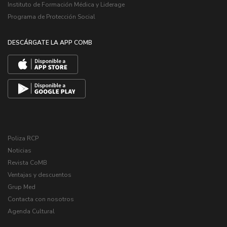
Instituto de Formación Médica y Liderage
Programa de Protección Social
DESCÁRGATE LA APP COMB
Poliza RCP
Noticias
Revista CoMB
Ventajas y descuentos
Grup Med
Contacta con nosotros
Agenda Cultural