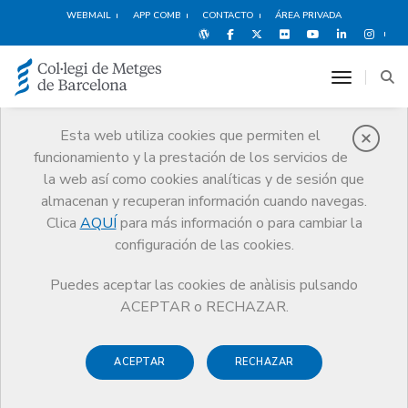
WEBMAIL
APP COMB
CONTACTO
ÁREA PRIVADA
toggle n
Esta web utiliza cookies que permiten el
funcionamiento y la prestación de los servicios de
Quiénes somos
la web así como cookies analíticas y de sesión que
El CoMB
Quiénes somos
El CoMB
almacenan y recuperan información cuando navegas.
Clica
AQUÍ
para más información o para cambiar la
configuración de las cookies.
Puedes aceptar las cookies de anàlisis pulsando
El CoMB
ACEPTAR o RECHAZAR.
El Colegio de Médicos de Barcelona (CoMB) es una
ACEPTAR
RECHAZAR
institución fundada en 1894 que tiene como función principal
defender los intereses colectivos de la profesión médica y