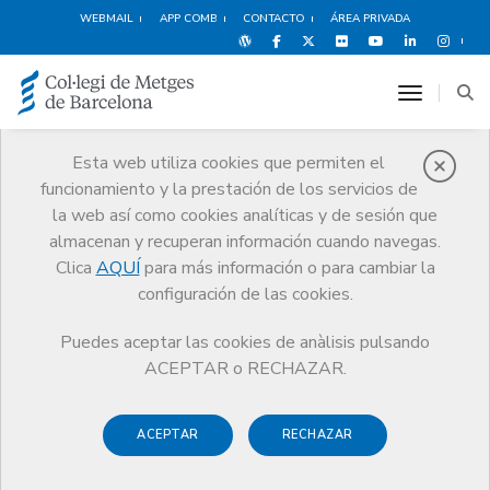
WEBMAIL
APP COMB
CONTACTO
ÁREA PRIVADA
toggle n
Esta web utiliza cookies que permiten el
funcionamiento y la prestación de los servicios de
Política de
la web así como cookies analíticas y de sesión que
protección de datos
almacenan y recuperan información cuando navegas.
CoMB
Política de protección de datos
Clica
AQUÍ
para más información o para cambiar la
configuración de las cookies.
Puedes aceptar las cookies de anàlisis pulsando
ACEPTAR o RECHAZAR.
El Colegio Oficial de Médicos de Barcelona (en adelante
CoMB) trata los datos personales de conformidad con el
ACEPTAR
RECHAZAR
Reglamento (UE) 2016/679, del Parlamento Europeo y del
Consejo, de 27 de abril de 2016, relativo a la protección de