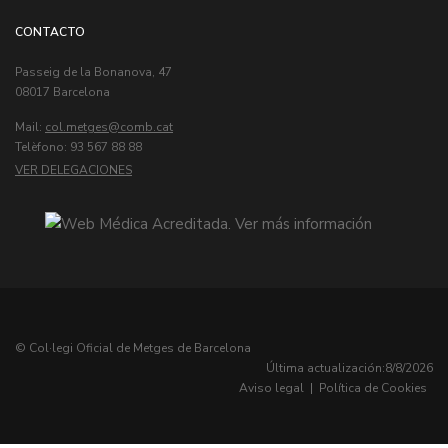
CONTACTO
Passeig de la Bonanova, 47
08017 Barcelona
Mail:
col.metges
Telèfono: 93 567 88 88
VER DELEGACIONES
© Col·legi Oficial de Metges de Barcelona
Última actualización:
8/8/2026
Aviso legal
|
Política de Cookies