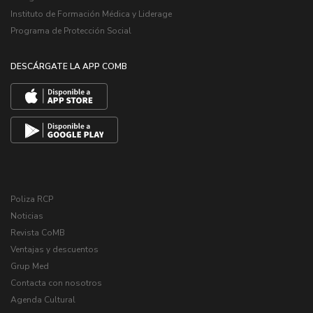
Instituto de Formación Médica y Liderage
Programa de Protección Social
DESCÁRGATE LA APP COMB
Poliza RCP
Noticias
Revista CoMB
Ventajas y descuentos
Grup Med
Contacta con nosotros
Agenda Cultural