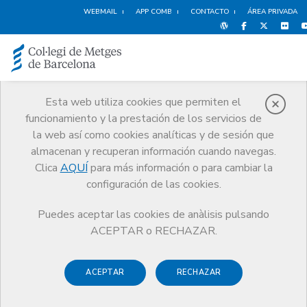
WEBMAIL
APP COMB
CONTACTO
ÁREA PRIVADA
Esta web utiliza cookies que permiten el
funcionamiento y la prestación de los servicios de
Política de Cookies
la web así como cookies analíticas y de sesión que
Inicio
Política de Cookies
almacenan y recuperan información cuando navegas.
Clica
AQUÍ
para más información o para cambiar la
configuración de las cookies.
Puedes aceptar las cookies de anàlisis pulsando
Política de cookies del
ACEPTAR o RECHAZAR.
Colegio de Médicos de
Barcelona (CoMB)
ACEPTAR
RECHAZAR
¿Qué es una cookie?