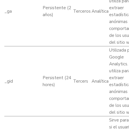
utiliza par
Persistente (2
extraer
_ga
Terceros
Analítica
años)
estadístic
anónimas 
comporta
de los usu
del sitio 
Utilizada 
Google
Analytics.
utiliza par
Persistent (24
extraer
_gid
Tercers
Analítica
hores)
estadístic
anónimas 
comporta
de los usu
del sitio 
Sirve para
si el usuar