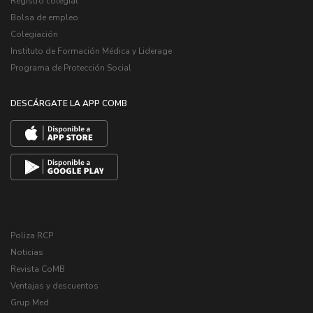
Registro colegial
Bolsa de empleo
Colegiación
Instituto de Formación Médica y Liderage
Programa de Protección Social
DESCÁRGATE LA APP COMB
Poliza RCP
Noticias
Revista CoMB
Ventajas y descuentos
Grup Med