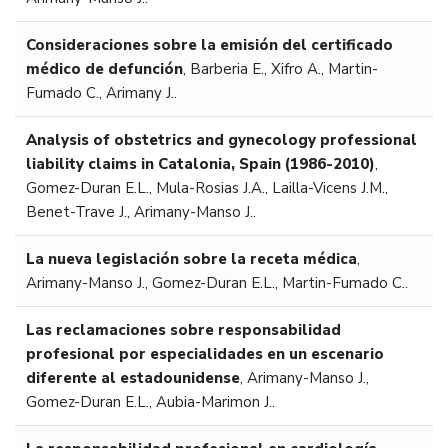
Consideraciones sobre la emisión del certificado
médico de defunción
,
Barberia E., Xifro A., Martin-
Fumado C., Arimany J..
Analysis of obstetrics and gynecology professional
liability claims in Catalonia, Spain (1986-2010)
,
Gomez-Duran E.L., Mula-Rosias J.A., Lailla-Vicens J.M.,
Benet-Trave J., Arimany-Manso J..
La nueva legislación sobre la receta médica
,
Arimany-Manso J., Gomez-Duran E.L., Martin-Fumado C..
Las reclamaciones sobre responsabilidad
profesional por especialidades en un escenario
diferente al estadounidense
,
Arimany-Manso J.,
Gomez-Duran E.L., Aubia-Marimon J..