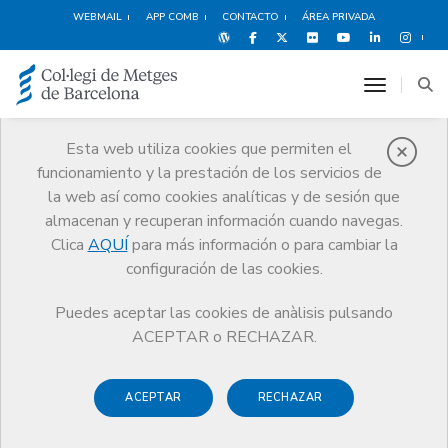
WEBMAIL
APP COMB
CONTACTO
ÁREA PRIVADA
toggle n
Esta web utiliza cookies que permiten el
funcionamiento y la prestación de los servicios de
Publicaciones
la web así como cookies analíticas y de sesión que
Comunicación
Publicaciones
almacenan y recuperan información cuando navegas.
Responsabilidad médica y Seguridad Clínica
Clica
AQUÍ
para más información o para cambiar la
configuración de las cookies.
Puedes aceptar las cookies de anàlisis pulsando
ACEPTAR o RECHAZAR.
Responsabilidad médica y
Seguridad Clínica
ACEPTAR
RECHAZAR