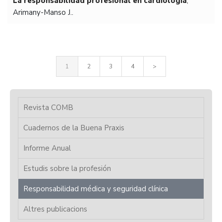
La responsabilidad profesional en cardiología
,
Arimany-Manso J..
1
2
3
4
>
Revista COMB
Cuadernos de la Buena Praxis
Informe Anual
Estudis sobre la profesión
Responsabilidad médica y seguridad clínica
Altres publicacions