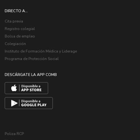
DIRECTO A...
Cita previa
Registro colegial
Bolsa de empleo
Colegiación
Instituto de Formación Médica y Liderage
Programa de Protección Social
DESCÁRGATE LA APP COMB
Poliza RCP