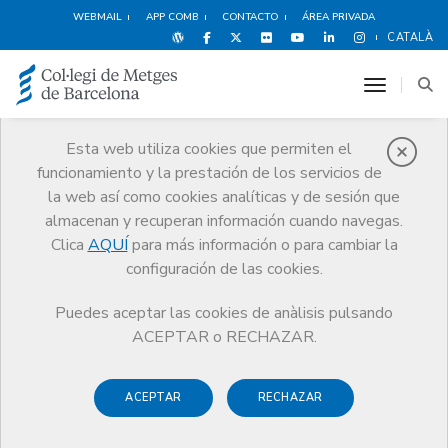
WEBMAIL
APP COMB
CONTACTO
ÁREA PRIVADA
CATALÀ
toggle n
Esta web utiliza cookies que permiten el
funcionamiento y la prestación de los servicios de
Posicionamentos
la web así como cookies analíticas y de sesión que
El CoMB
Posicionamentos
almacenan y recuperan información cuando navegas.
Documentos de posición y notas de la Comisión de Deontología
Clica
AQUÍ
para más información o para cambiar la
configuración de las cookies.
Puedes aceptar las cookies de anàlisis pulsando
ACEPTAR o RECHAZAR.
Documentos de posición y
notas de la Comisión de
ACEPTAR
RECHAZAR
Deontología