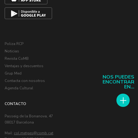
Poliza RCP
Noticias
Revista CoMB
Ventajas y descuentos
Grup Med
NOS PUEDES
Contacta con nosotros
ENCONTRAR
EN...
Agenda Cultural
CONTACTO
Passeig de la Bonanova, 47
08017 Barcelona
Mail:
col.metges