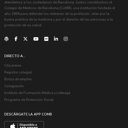
atendemos a los ciudadanos de Barcelona. Juntos constituimos el
Colegio de Médicos de Barcelona (CoMB), una institución fundada el
año 1894 para defender los intereses de la profesión, velar por la
buena práctica de la medicina y por el derecho de las personas a la
protección de su salud.
DIRECTO A...
Cita previa
Registro colegial
Bolsa de empleo
Colegiación
Instituto de Formación Médica y Liderage
Programa de Protección Social
DESCÁRGATE LA APP COMB