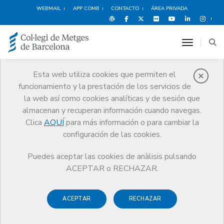
WEBMAIL
APP COMB
CONTACTO
ÁREA PRIVADA
toggle n
Esta web utiliza cookies que permiten el
funcionamiento y la prestación de los servicios de
Comité de Ética de
la web así como cookies analíticas y de sesión que
Investigación
almacenan y recuperan información cuando navegas.
Servicios
Ejercicio
Comité de Ética de investigación
Clica
AQUÍ
para más información o para cambiar la
configuración de las cookies.
Puedes aceptar las cookies de anàlisis pulsando
ACEPTAR o RECHAZAR.
El Comité de Ética de investigación (CER) del Colegio de
Médicos de Barcelona, constituido en el año 2016, tiene
ACEPTAR
RECHAZAR
como misión velar por la seguridad, el bienestar y los
derechos de las personas que participan en proyectos de