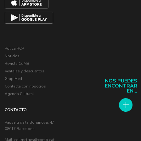
Poliza RCP
Noticias
Revista CoMB
Ventajas y descuentos
Grup Med
NOS PUEDES
ENCONTRAR
Contacta con nosotros
EN...
Agenda Cultural
CONTACTO
Passeig de la Bonanova, 47
08017 Barcelona
Mail:
col.metges