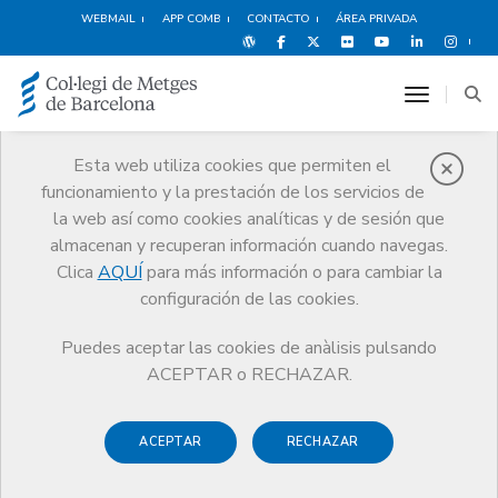
WEBMAIL
APP COMB
CONTACTO
ÁREA PRIVADA
toggle n
Esta web utiliza cookies que permiten el
funcionamiento y la prestación de los servicios de
Usuaris de
la web así como cookies analíticas y de sesión que
Serveis Sanitaris
almacenan y recuperan información cuando navegas.
Clica
AQUÍ
para más información o para cambiar la
Trámites
Usuarios de Servicios Sanitarios
Información
configuración de las cookies.
Puedes aceptar las cookies de anàlisis pulsando
ACEPTAR o RECHAZAR.
El Colegio es la entidad competente para valorar las
actuaciones profesionales de sus colegiados, comprobar que
ACEPTAR
RECHAZAR
se adecuan y cumplen la buena práctica médica y las
obligaciones deontológicas de la profesión, sancionando, si