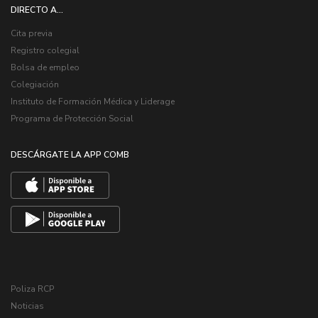
DIRECTO A...
Cita previa
Registro colegial
Bolsa de empleo
Colegiación
Instituto de Formación Médica y Liderage
Programa de Protección Social
DESCÁRGATE LA APP COMB
Poliza RCP
Noticias