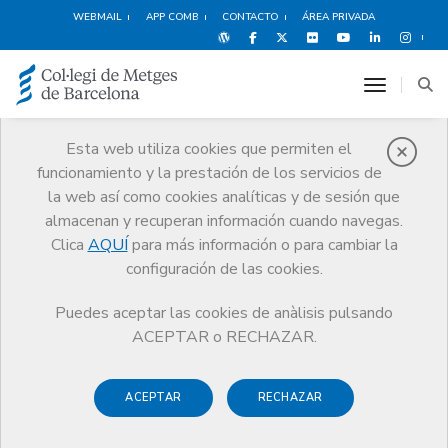
WEBMAIL
APP COMB
CONTACTO
ÁREA PRIVADA
toggle n
Esta web utiliza cookies que permiten el
funcionamiento y la prestación de los servicios de
Historia
la web así como cookies analíticas y de sesión que
El CoMB
Historia
Museo de Historia de la Medicina de Cataluña
almacenan y recuperan información cuando navegas.
Clica
AQUÍ
para más información o para cambiar la
configuración de las cookies.
Puedes aceptar las cookies de anàlisis pulsando
ACEPTAR o RECHAZAR.
Museo de Historia de la
Medicina de Cataluña
ACEPTAR
RECHAZAR
El
Museo de Historia de la Medicina de Cataluña