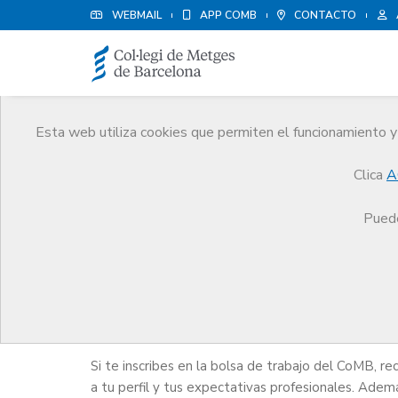
WEBMAIL
APP COMB
CONTACTO
Esta web utiliza cookies que permiten el funcionamiento y 
Bolsa de empleo
Clica
A
Servicios
Bolsa de empleo
Bolsa de trabajo 
Puede
Bolsa de trabajo para 
Si te inscribes en la bolsa de trabajo del CoMB, re
a tu perfil y tus expectativas profesionales. Adem