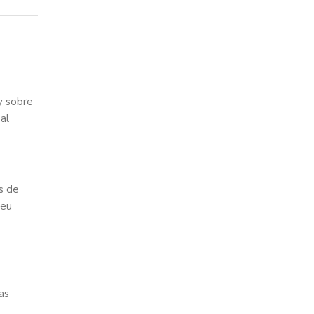
 sobre
 al
s de
seu
as