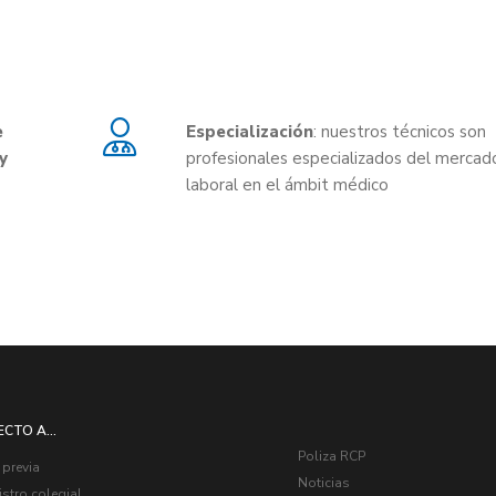
e
Especialización
: nuestros técnicos son
y
profesionales especializados del mercad
laboral en el ámbit médico
ECTO A...
Poliza RCP
 previa
Noticias
stro colegial