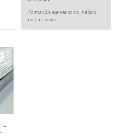
Formación: ejercer como médico
en Catalunya
olsa
r