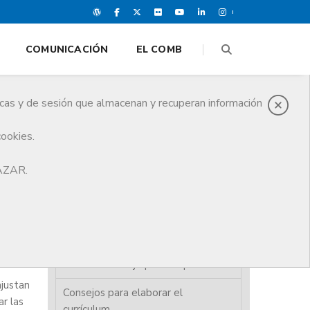
COMUNICACIÓN
EL COMB
icas y de sesión que almacenan y recuperan información
cookies.
HAZAR.
Presentación
Ofertas de trabajo
Bolsa de trabajo para Médicos
Bolsa de trabajo para Empresas
ajustan
Consejos para elaborar el
r las
currículum