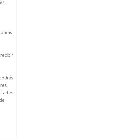
es,
edarás
recibir
podrás
res,
ltarles
 de