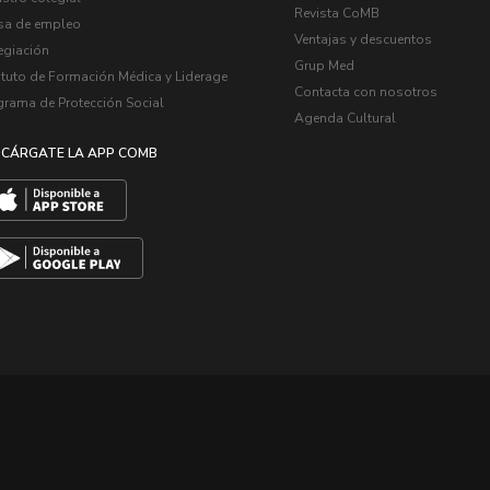
Revista CoMB
sa de empleo
Ventajas y descuentos
egiación
Grup Med
ituto de Formación Médica y Liderage
Contacta con nosotros
grama de Protección Social
Agenda Cultural
CÁRGATE LA APP COMB