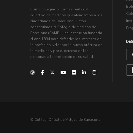
Bol
Como colegiado, formas parte del
Col
colectivo de médicos que atendemos a los
Inst
ciudadanos de Barcelona. Juntos
constituimos el Colegio de Médicos de
Pro
Barcelona (CoMB), una institución fundada
el año 1894 para defender los intereses de
DES
la profesión, velar por la buena práctica de
la medicina y por el derecho de las
personas a la protección de su salud.
© Col·legi Oficial de Metges de Barcelona