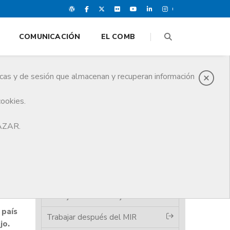
COMUNICACIÓN
EL COMB
icas y de sesión que almacenan y recuperan información
cookies.
HAZAR.
MIR
Trabajar en el sector público
Trabajar en el sector privado
Trabajar en el extranjero
 país
Trabajar después del MIR
jo.