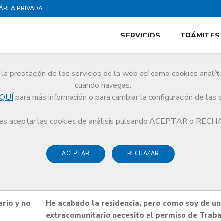
ÁREA PRIVADA
SERVICIOS
TRÁMITES
la prestación de los servicios de la web así como cookies analít
cuando navegas.
QUÍ
para más información o para cambiar la configuración de las 
 laboral para médicos no comunitarios
s aceptar las cookies de anàlisis pulsando ACEPTAR o REC
ACEPTAR
RECHAZAR
a médicos no comunitarios
ario y no
He acabado la residencia, pero como soy de un
extracomunitario necesito el permiso de Traba