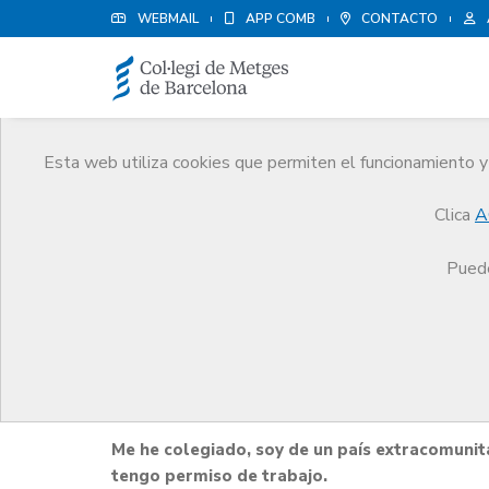
WEBMAIL
APP COMB
CONTACTO
Esta web utiliza cookies que permiten el funcionamiento y 
Orientación Profesional
Clica
A
Servicios
Orientación Profesional
Orientación
Puede
Orientación laboral par
Me he colegiado, soy de un país extracomunit
tengo permiso de trabajo.