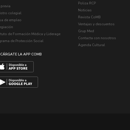
Poliza RCP
 previa
Noticias
stro colegial
Revista CoMB
sa de empleo
Ventajas y descuentos
egiación
Grup Med
ituto de Formación Médica y Liderage
Contacta con nosotros
grama de Protección Social
Agenda Cultural
CÁRGATE LA APP COMB