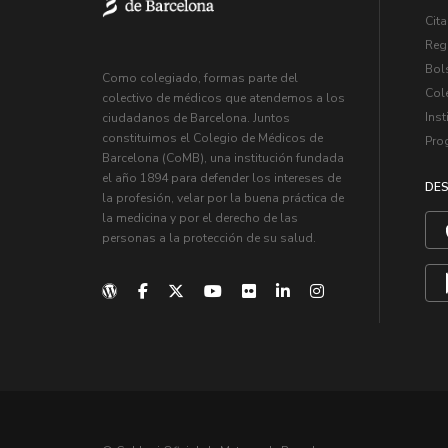
Cita
Regi
Bol
Como colegiado, formas parte del
Col
colectivo de médicos que atendemos a los
Inst
ciudadanos de Barcelona. Juntos
constituimos el Colegio de Médicos de
Pro
Barcelona (CoMB), una institución fundada
el año 1894 para defender los intereses de
DES
la profesión, velar por la buena práctica de
la medicina y por el derecho de las
personas a la protección de su salud.