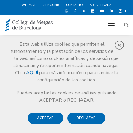
WEBMAIL
APP COMB
CONTACTO
ÁREA PRIVADA
toggle n
Esta web utiliza cookies que permiten el
funcionamiento y la prestación de los servicios de
Web Médica
la web así como cookies analíticas y de sesión que
Acreditada
almacenan y recuperan información cuando navegas.
Servicios
Ejercicio
Web Médica Acreditada
Clica
AQUÍ
para más información o para cambiar la
configuración de las cookies.
Puedes aceptar las cookies de anàlisis pulsando
ACEPTAR o RECHAZAR.
Web Médica Acreditada (WMA)
es un programa del CoMB
que concede un sello de calidad que identifica a aquellas
ACEPTAR
RECHAZAR
webs que cumplen en sus contenidos unos
requisitos de
calidad y fiabilidad en el marco del sector médico y