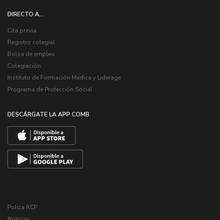
DIRECTO A...
Cita previa
Registro colegial
Bolsa de empleo
Colegiación
Instituto de Formación Médica y Liderage
Programa de Protección Social
DESCÁRGATE LA APP COMB
Poliza RCP
Noticias