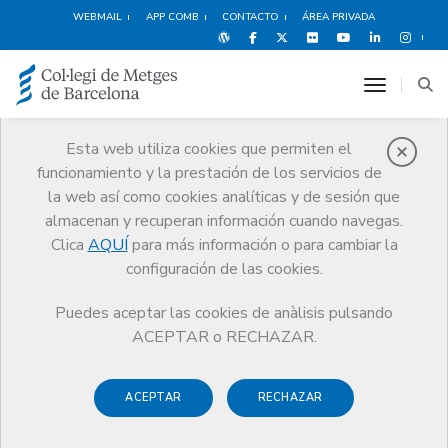
WEBMAIL
APP COMB
CONTACTO
ÁREA PRIVADA
toggle n
Esta web utiliza cookies que permiten el
funcionamiento y la prestación de los servicios de
Estatutos
la web así como cookies analíticas y de sesión que
CoMB
Estatutos
almacenan y recuperan información cuando navegas.
Clica
AQUÍ
para más información o para cambiar la
configuración de las cookies.
Puedes aceptar las cookies de anàlisis pulsando
Los estatutos del Colegio de Médicos de Barcelona son la
ACEPTAR o RECHAZAR.
norma básica de organización y funcionamiento de la
corporación.
ACEPTAR
RECHAZAR
Estos estatutos fueron aprovados el 26 de junio de 2008