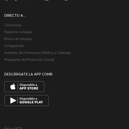
DIRECTO A...
Cita previa
Registro colegial
Bolsa de empleo
Colegiación
Instituto de Formación Médica y Liderage
Programa de Protección Social
DESCÁRGATE LA APP COMB
Poliza RCP