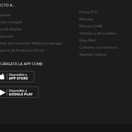
ECTO A...
Poliza RCP
 previa
Noticias
stro colegial
Revista CoMB
sa de empleo
Ventajas y descuentos
egiación
Grup Med
ituto de Formación Médica y Liderage
Contacta con nosotros
grama de Protección Social
Agenda Cultural
CÁRGATE LA APP COMB