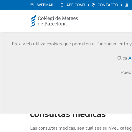
WEBMAIL
APP COMB
CONTACTO
Esta web utiliza cookies que permiten el funcionamiento y 
Consultas médicas
Clica
A
Trámites
Consultas médicas
Puede
Autorización administrat
consultas médicas
Las consultas médicas, sea cual sea su nivel, categorí