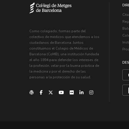
DIR
Cita
Regi
Bol
Como colegiado, formas parte del
Col
colectivo de médicos que atendemos a los
Inst
ciudadanos de Barcelona. Juntos
constituimos el Colegio de Médicos de
Pro
Barcelona (CoMB), una institución fundada
el año 1894 para defender los intereses de
DES
la profesión, velar por la buena práctica de
la medicina y por el derecho de las
personas a la protección de su salud.