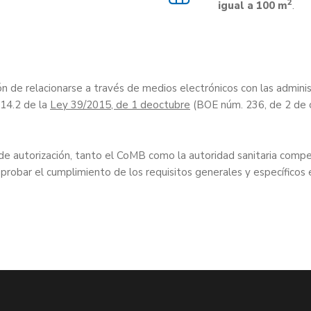
2
igual a 100 m
.
ón de relacionarse a través de medios electrónicos con las adminis
 14.2 de la
Ley 39/2015, de 1 deoctubre
(BOE núm. 236, de 2 de 
 de autorización, tanto el CoMB como la autoridad sanitaria com
bar el cumplimiento de los requisitos generales y específicos ex