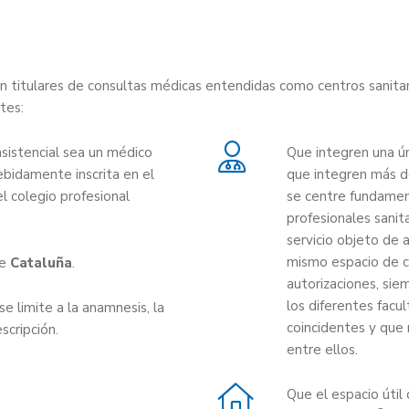
n titulares de consultas médicas entendidas como centros sanitar
tes:
asistencial sea un médico
Que integren una ún
ebidamente inscrita en el
que integren más de
l colegio profesional
se centre fundamen
profesionales sanit
servicio objeto de a
mismo espacio de c
de
Cataluña
.
autorizaciones, sie
los diferentes facul
se limite a la anamnesis, la
coincidentes y que 
escripción.
entre ellos.
Que el espacio útil