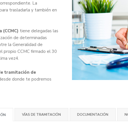
 correspondiente. La
, para trasladarla y también en
ña (CCMC)
tiene delegadas las
ización de determinadas
ntre la Generalidad de
el propio CCMC firmado el 30
tima vez4.
e tramitación de
esde donde te podremos
VÍAS DE TRAMITACIÓN
DOCUMENTACIÓN
N
IÓN