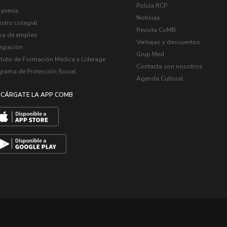
Poliza RCP
 previa
Noticias
stro colegial
Revista CoMB
sa de empleo
Ventajas y descuentos
egiación
Grup Med
ituto de Formación Médica y Liderage
Contacta con nosotros
grama de Protección Social
Agenda Cultural
CÁRGATE LA APP COMB