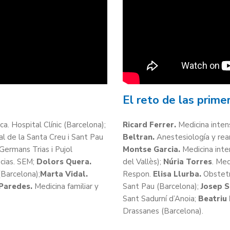
El reto de las prime
a. Hospital Clínic (Barcelona);
Ricard Ferrer.
Medicina inten
l de la Santa Creu i Sant Pau
Beltran.
Anestesiología y rean
ermans Trias i Pujol
Montse Garcia.
Medicina inte
cias. SEM;
Dolors Quera.
del Vallès);
Núria Torres
. Med
(Barcelona);
Marta Vidal.
Respon.
Elisa Llurba.
Obstetri
Paredes.
Medicina familiar y
Sant Pau (Barcelona);
Josep 
Sant Sadurní d’Anoia;
Beatriu 
Drassanes (Barcelona).