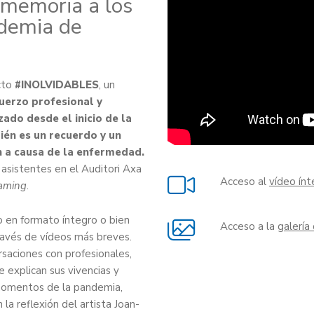
 memoria a los
ndemia de
cto
#INOLVIDABLES
, un
uerzo profesional y
ado desde el inicio de la
n es un recuerdo y un
n a causa de la enfermedad.
asistentes en el Auditori Axa
Acceso al
vídeo ínt
eaming
.
o en formato íntegro o bien
Acceso a la
galería
avés de vídeos más breves.
rsaciones con profesionales,
 explican sus vivencias y
 momentos de la pandemia,
la reflexión del artista Joan-