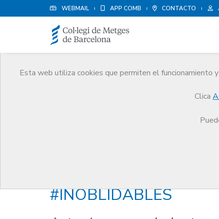
WEBMAIL
APP COMB
CONTACTO
Esta web utiliza cookies que permiten el funcionamiento y 
Premios
Clica
A
El CoMB
Premios
Edición especial 2022: #I
Puede
Edición especial 2022:
#INOBLIDABLES