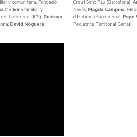
liar y comunitaria. Fundació
Creu i Sant Pau (Barcelona);
A
z.
Medicina familiar y
Navàs;
Magda Campins.
Medic
 del Llobregat (ICS);
Gustavo
d’Hebron (Barceolona);
Pepe 
lona;
David Noguera.
Pediátrica Territorial Garraf.