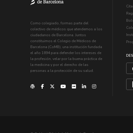
Cita
Regi
Bol
Como colegiado, formas parte del
Col
colectivo de médicos que atendemos a los
Inst
ciudadanos de Barcelona. Juntos
constituimos el Colegio de Médicos de
Pro
Barcelona (CoMB), una institución fundada
el año 1894 para defender los intereses de
DES
la profesión, velar por la buena práctica de
la medicina y por el derecho de las
personas a la protección de su salud.