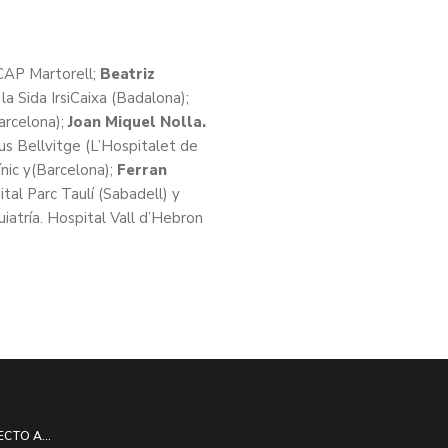
 CAP Martorell;
Beatriz
la Sida IrsiCaixa (Badalona);
arcelona);
Joan Miquel Nolla.
s Bellvitge (L’Hospitalet de
ínic y(Barcelona);
Ferran
tal Parc Taulí (Sabadell) y
quiatría. Hospital Vall d’Hebron
ECTO A...