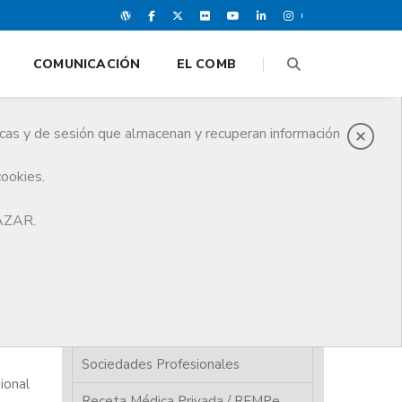
COMUNICACIÓN
EL COMB
icas y de sesión que almacenan y recuperan información
cookies.
HAZAR.
Presentación
Requisitos ejercicio medicina
privada
ada o
Consultas médicas
Sociedades Profesionales
ional
Receta Médica Privada / REMPe