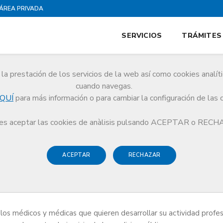
ÁREA PRIVADA
SERVICIOS
TRÁMITES
la prestación de los servicios de la web así como cookies analít
cuando navegas.
QUÍ
para más información o para cambiar la configuración de las 
ivada
Presentación
s aceptar las cookies de anàlisis pulsando ACEPTAR o REC
ACEPTAR
RECHAZAR
 profesional por cuenta propia, ya sea en una consulta médica priv
mpañías aseguradoras privadas.
 los médicos y médicas que quieren desarrollar su actividad profes