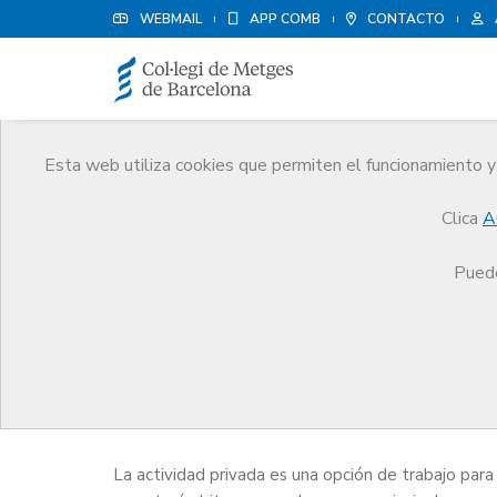
WEBMAIL
APP COMB
CONTACTO
Esta web utiliza cookies que permiten el funcionamiento y 
Medicina Privada
Clica
A
Servicios
Orientación Profesional
Medicina Pr
Puede
La medicina privada es el ejercicio de la actividad
formando parte del cuadro médico de mutuas o co
La actividad privada es una opción de trabajo para