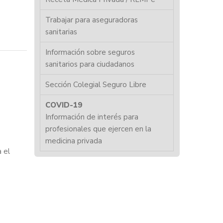
Trabajar para aseguradoras
sanitarias
Información sobre seguros
sanitarios para ciudadanos
Sección Colegial Seguro Libre
COVID-19
Información de interés para
profesionales que ejercen en la
medicina privada
a el