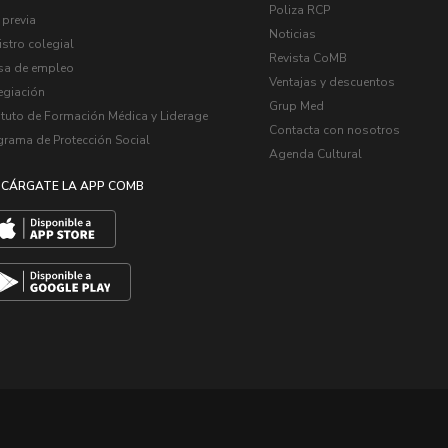
Poliza RCP
 previa
Noticias
stro colegial
Revista CoMB
sa de empleo
Ventajas y descuentos
egiación
Grup Med
ituto de Formación Médica y Liderage
Contacta con nosotros
grama de Protección Social
Agenda Cultural
CÁRGATE LA APP COMB