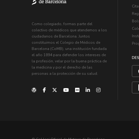
Cita
Regi
Bol
Como colegiado, formas parte del
Col
colectivo de médicos que atendemos a los
Inst
ciudadanos de Barcelona. Juntos
constituimos el Colegio de Médicos de
Pro
Barcelona (CoMB), una institución fundada
el año 1894 para defender los intereses de
DES
la profesión, velar por la buena práctica de
la medicina y por el derecho de las
personas a la protección de su salud.