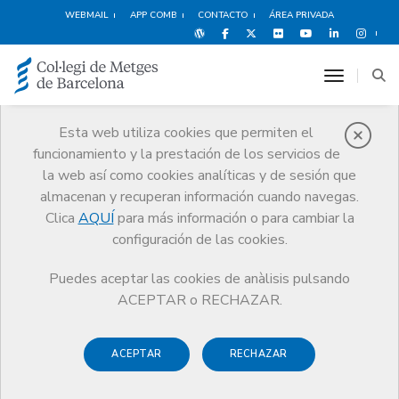
WEBMAIL
APP COMB
CONTACTO
ÁREA PRIVADA
toggle n
Esta web utiliza cookies que permiten el
funcionamiento y la prestación de los servicios de
Acreditación
la web así como cookies analíticas y de sesión que
Servicios
Formación
Acreditación
almacenan y recuperan información cuando navegas.
Clica
AQUÍ
para más información o para cambiar la
configuración de las cookies.
Puedes aceptar las cookies de anàlisis pulsando
Acreditación
ACEPTAR o RECHAZAR.
A través de la Oficina Técnica de Acreditación (OTA) y del
ACEPTAR
RECHAZAR
Servicio de Formación Médica Continuada del CCMC
(Acredita), puedes acreditar tu formación, así como algunos