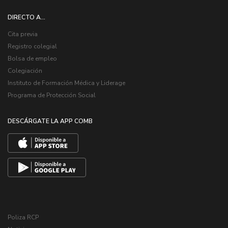
DIRECTO A...
Cita previa
Registro colegial
Bolsa de empleo
Colegiación
Instituto de Formación Médica y Liderage
Programa de Protección Social
DESCÁRGATE LA APP COMB
Poliza RCP