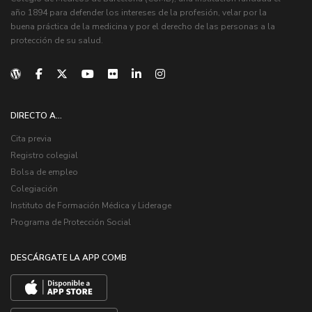
año 1894 para defender los intereses de la profesión, velar por la
buena práctica de la medicina y por el derecho de las personas a la
protección de su salud.
DIRECTO A...
Cita previa
Registro colegial
Bolsa de empleo
Colegiación
Instituto de Formación Médica y Liderage
Programa de Protección Social
DESCÁRGATE LA APP COMB