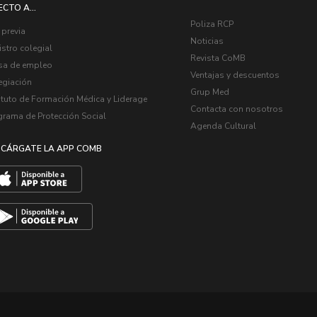
ECTO A...
Poliza RCP
 previa
Noticias
stro colegial
Revista CoMB
sa de empleo
Ventajas y descuentos
egiación
Grup Med
ituto de Formación Médica y Liderage
Contacta con nosotros
grama de Protección Social
Agenda Cultural
CÁRGATE LA APP COMB