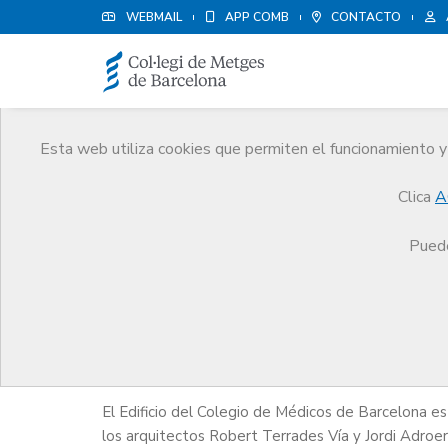
WEBMAIL
APP COMB
CONTACTO
Esta web utiliza cookies que permiten el funcionamiento y 
Alquiler de espacios
Clica
A
Servicios
Alquiler de espacios
El Edificio
Puede
El Edificio
El Edificio del Colegio de Médicos de Barcelona e
los arquitectos Robert Terrades Vía y Jordi Adroer