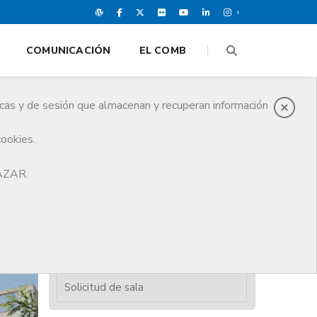
COMUNICACIÓN
EL COMB
icas y de sesión que almacenan y recuperan información
cookies.
HAZAR.
El Edificio
Sala de actos y espacios CoMB
Salas en delegaciones
comarcales
Solicitud de sala