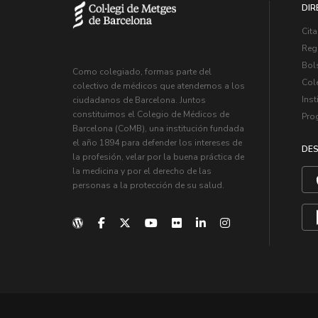
DIR
Cita
Regi
Bol
Como colegiado, formas parte del
Col
colectivo de médicos que atendemos a los
Inst
ciudadanos de Barcelona. Juntos
constituimos el Colegio de Médicos de
Pro
Barcelona (CoMB), una institución fundada
el año 1894 para defender los intereses de
DES
la profesión, velar por la buena práctica de
la medicina y por el derecho de las
personas a la protección de su salud.