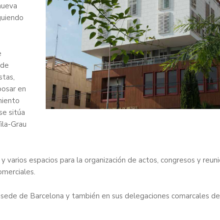
nueva
guiendo
e
 de
stas,
posar en
miento
se sitúa
ila-Grau
y varios espacios para la organización de actos, congresos y reun
omerciales.
la sede de Barcelona y también en sus delegaciones comarcales de