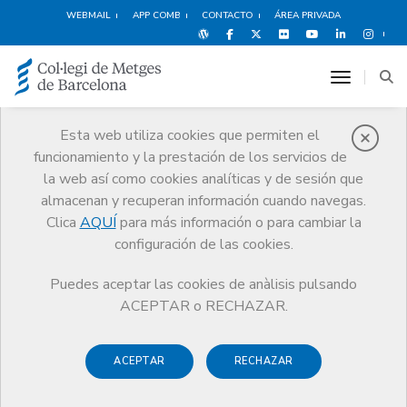
WEBMAIL
APP COMB
CONTACTO
ÁREA PRIVADA
toggle n
Esta web utiliza cookies que permiten el
funcionamiento y la prestación de los servicios de
Quiénes somos
la web así como cookies analíticas y de sesión que
El CoMB
Quiénes somos
Junta de Gobierno 2025-2029
almacenan y recuperan información cuando navegas.
Clica
AQUÍ
para más información o para cambiar la
configuración de las cookies.
Puedes aceptar las cookies de anàlisis pulsando
Junta de Gobierno 2025-
ACEPTAR o RECHAZAR.
2029
ACEPTAR
RECHAZAR