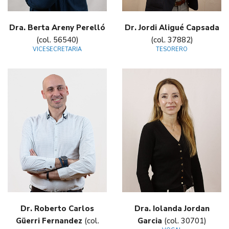
Dra. Berta Areny Perelló
Dr. Jordi Aligué Capsada
(col. 56540)
(col. 37882)
VICESECRETARIA
TESORERO
Dr. Roberto Carlos
Dra. Iolanda Jordan
Güerri Fernandez
(col.
Garcia
(col. 30701)