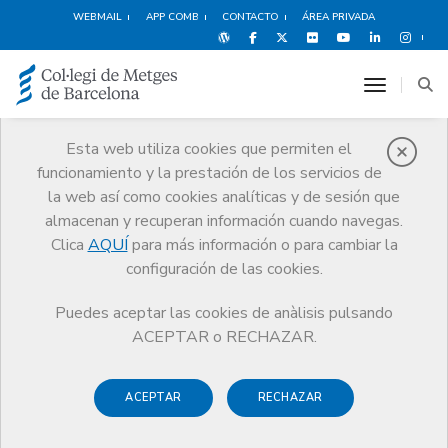
WEBMAIL
APP COMB
CONTACTO
ÁREA PRIVADA
toggle n
Esta web utiliza cookies que permiten el
funcionamiento y la prestación de los servicios de
Portal de
la web así como cookies analíticas y de sesión que
Transparencia
almacenan y recuperan información cuando navegas.
CoMB
Portal de Transparencia
Clica
AQUÍ
para más información o para cambiar la
configuración de las cookies.
Puedes aceptar las cookies de anàlisis pulsando
ACEPTAR o RECHAZAR.
Este apartado se publica de acuerdo con el principio de
transparencia que se incorpora desde el ordenamiento
ACEPTAR
RECHAZAR
comunitario a la gestión de los colegios profesionales y que
se concreta en el artículo 11 de la
Lei 2/1974
, de 13 de