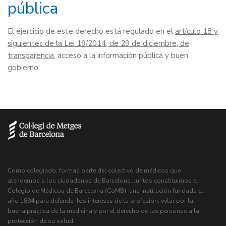
pública
El ejercicio de este derecho está regulado en el
artículo 18 y
siguientes de la Lei 19/2014, de 29 de diciembre, de
transparencia
, acceso a la información pública y buen
gobierno.
Como colegiado, formas parte del colectivo de médicos que
atendemos a los ciudadanos de Barcelona. Juntos constituimos el
Colegio de Médicos de Barcelona (CoMB), una institución fundada el
año 1894 para defender los intereses de la profesión, velar por la
buena práctica de la medicina y por el derecho de las personas a la
protección de su salud.