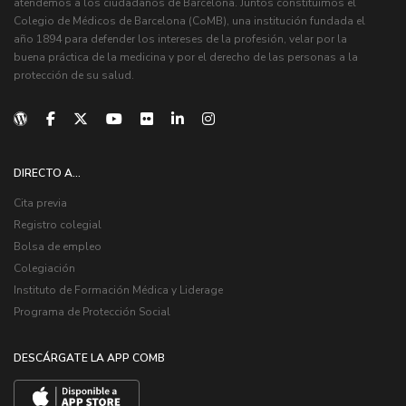
atendemos a los ciudadanos de Barcelona. Juntos constituimos el
Colegio de Médicos de Barcelona (CoMB), una institución fundada el
año 1894 para defender los intereses de la profesión, velar por la
buena práctica de la medicina y por el derecho de las personas a la
protección de su salud.
DIRECTO A...
Cita previa
Registro colegial
Bolsa de empleo
Colegiación
Instituto de Formación Médica y Liderage
Programa de Protección Social
DESCÁRGATE LA APP COMB