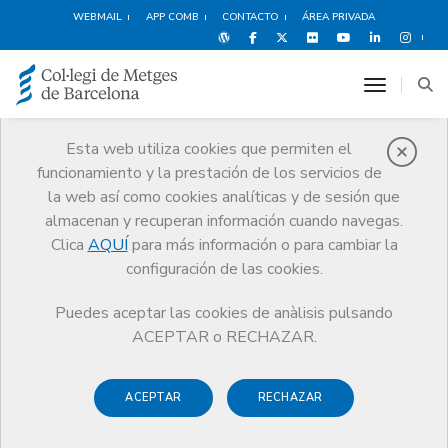
WEBMAIL
APP COMB
CONTACTO
ÁREA PRIVADA
toggle n
Esta web utiliza cookies que permiten el
funcionamiento y la prestación de los servicios de
Bolsa de empleo
la web así como cookies analíticas y de sesión que
Servicios
Bolsa de empleo
Bolsa de trabajo para Empresas
almacenan y recuperan información cuando navegas.
Clica
AQUÍ
para más información o para cambiar la
configuración de las cookies.
Puedes aceptar las cookies de anàlisis pulsando
Bolsa de trabajo para
ACEPTAR o RECHAZAR.
Empresas
ACEPTAR
RECHAZAR
La Bolsa del Trabajo del CoMB es un servicio especializado y