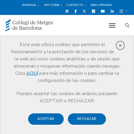
WEBMAIL
APP COMB
CONTACTO
ÁREA PRIVADA
toggle n
Esta web utiliza cookies que permiten el
funcionamiento y la prestación de los servicios de
Ventajas y
la web así como cookies analíticas y de sesión que
descuentos
almacenan y recuperan información cuando navegas.
Servicios
Otros servicios
Ventajas y descuentos
Clica
AQUÍ
para más información o para cambiar la
configuración de las cookies.
Puedes aceptar las cookies de anàlisis pulsando
ACEPTAR o RECHAZAR.
Escoge una categoría:
ACEPTAR
RECHAZAR